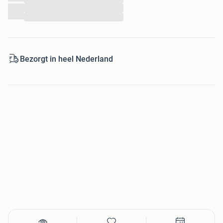
...
Wij verkopen uitsluitend gebruikte artikelen, restvoorraden
...
van winkeliers, importeurs en fabrikanten. Wij verkopen
tegen de laagst mogelijke prijs en iedere week voegen wij
nieuwe producten toe aan onze webshop. Onze ervaring
Bezorgt in heel Nederland
hebben wij opgedaan sinds 2002. Een vertrouwd adres, een
ander concept.
We kunnen producten naar u verzenden of u kunt deze
(
op afspraak
) ophalen in onze winkel:
Kanaaldijk 122 B
1831 GC Koedijk
Tel: +31 (0)72-5618707