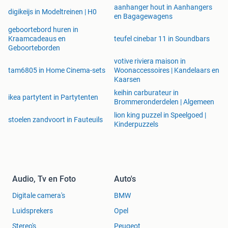
aanhanger hout in Aanhangers
digikeijs in Modeltreinen | H0
en Bagagewagens
geboortebord huren in
Kraamcadeaus en
teufel cinebar 11 in Soundbars
Geboorteborden
votive riviera maison in
tam6805 in Home Cinema-sets
Woonaccessoires | Kandelaars en
Kaarsen
keihin carburateur in
ikea partytent in Partytenten
Brommeronderdelen | Algemeen
lion king puzzel in Speelgoed |
stoelen zandvoort in Fauteuils
Kinderpuzzels
Audio, Tv en Foto
Auto's
Digitale camera's
BMW
Luidsprekers
Opel
Stereo's
Peugeot