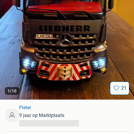
21
1
/
10
Pieter
9 jaar op Marktplaats
...