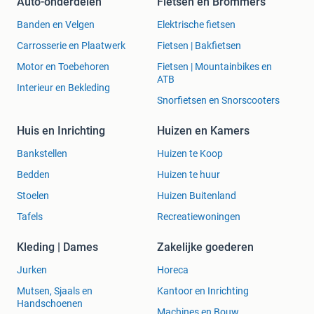
Auto-onderdelen
Fietsen en Brommers
Banden en Velgen
Elektrische fietsen
Carrosserie en Plaatwerk
Fietsen | Bakfietsen
Motor en Toebehoren
Fietsen | Mountainbikes en
ATB
Interieur en Bekleding
Snorfietsen en Snorscooters
Huis en Inrichting
Huizen en Kamers
Bankstellen
Huizen te Koop
Bedden
Huizen te huur
Stoelen
Huizen Buitenland
Tafels
Recreatiewoningen
Kleding | Dames
Zakelijke goederen
Jurken
Horeca
Mutsen, Sjaals en
Kantoor en Inrichting
Handschoenen
Machines en Bouw