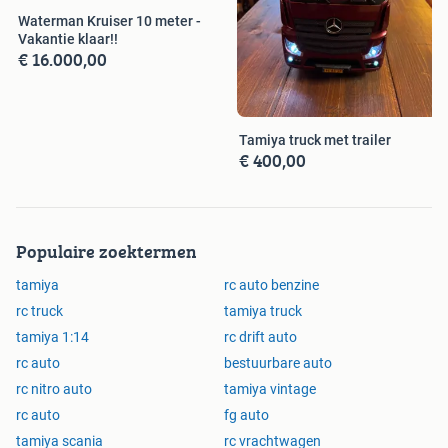
Waterman Kruiser 10 meter -
Vakantie klaar!!
€ 16.000,00
Tamiya truck met trailer
€ 400,00
Populaire zoektermen
tamiya
rc auto benzine
rc truck
tamiya truck
tamiya 1:14
rc drift auto
rc auto
bestuurbare auto
rc nitro auto
tamiya vintage
rc auto
fg auto
tamiya scania
rc vrachtwagen