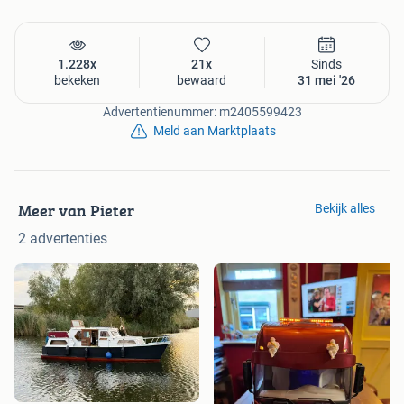
1.228x
21x
Sinds
bekeken
bewaard
31 mei '26
Advertentienummer: m2405599423
Meld aan Marktplaats
Meer van Pieter
Bekijk alles
2 advertenties