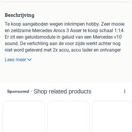
Beschrijving
Te koop aangeboden wegen inkrimpen hobby. Zeer mooie
en zeldzame Mercedes Arocs 3 Asser te koop schaal 1:14.
Er zit een geluidsmodule in geluid van een Mercedes v10
sound. De verlichting aan de voor zijde werkt achter nog
niet word geleverd met 2x accu, accu lader en ontvanger
zonder zender. er zitten twee dozen bij met de originele
Lees meer
onderdelen. Ophalen i.v.m. kwetsbaarheid. het is mogelijk
om met de truck te rijden en te testen.