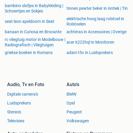
bambino slofjes in Babykleding |
tinnen pewter beker in Antiek | Tin
Schoentjes en Sokjes
elektrische hoog laag rolstoel in
seat leon apeldoorn in Seat
Rolstoelen
banaan in Curiosa en Brocante
achteras in Accessoires | Overige
rc vliegtuig motor in Modelbouw |
acer k222hql in Monitoren
Radiografisch | Vliegtuigen
griekse boeken in Romans
adam t5v in Luidsprekers
Audio, Tv en Foto
Auto's
Digitale camera's
BMW
Luidsprekers
Opel
Stereo's
Peugeot
Televisies
Volkswagen