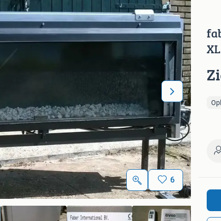
fa
XL
Z
Op
6