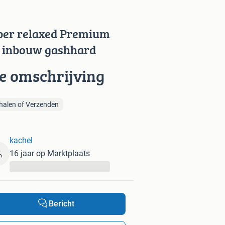
ber relaxed Premium
 inbouw gashhard
ie omschrijving
halen of Verzenden
kachel
16 jaar op Marktplaats
...
Bericht