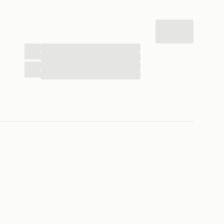
...
...
...
...