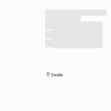
...
...
...
...
...
...
...
...
Zwolle