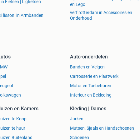
in Fietsen | Ligfietsen
en Lego
verf rotterdam in Accessoires en
ki lissoni in Armbanden
Onderhoud
uto's
Auto-onderdelen
BMW
Banden en Velgen
pel
Carrosserie en Plaatwerk
eugeot
Motor en Toebehoren
olkswagen
Interieur en Bekleding
uizen en Kamers
Kleding | Dames
uizen te Koop
Jurken
uizen te huur
Mutsen, Sjaals en Handschoenen
uizen Buitenland
Schoenen