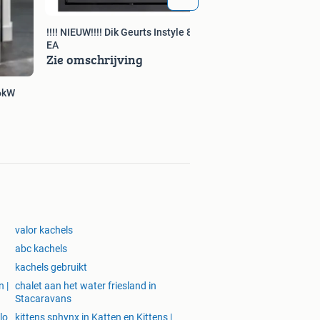
!!!! NIEUW!!!! Dik Geurts Instyle 800
EA
Zie omschrijving
 6kW
valor kachels
abc kachels
kachels gebruikt
 |
chalet aan het water friesland in
Stacaravans
lo
kittens sphynx in Katten en Kittens |