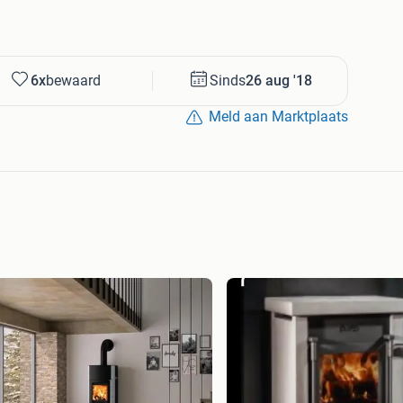
6x
bewaard
Sinds
26 aug '18
Meld aan Marktplaats