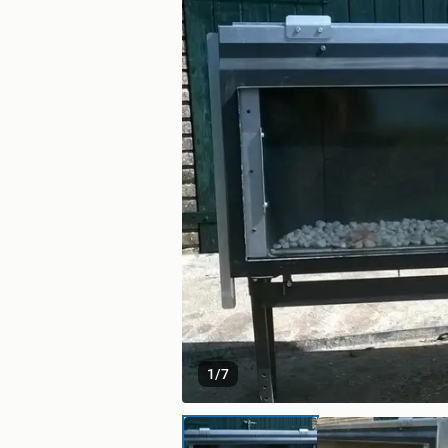
1
/
7