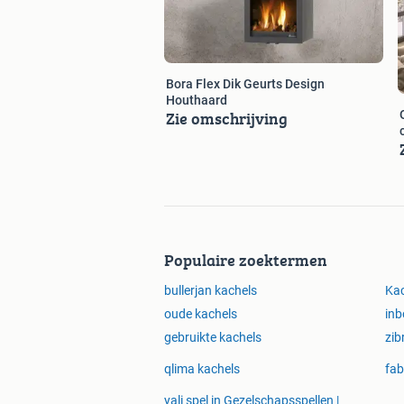
Bora Flex Dik Geurts Design
Houthaard
Zie omschrijving
Populaire zoektermen
bullerjan kachels
Kac
oude kachels
inb
gebruikte kachels
zib
qlima kachels
fab
yali spel in Gezelschapsspellen |