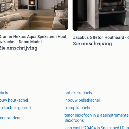
Oranier Hektos Aqua Speksteen Hout
Jacobus 6 Beton Houthaard -
cv kachel - Demo Model
Zie omschrijving
Zie omschrijving
hels
antieke kachels
ouw houtkachel
inbouw pelletkachel
ro kachels gebruikt
tromp kachels
tenor saxofoon in Blaasinstrumenten
er grandeur
Saxofoons
lego castle 70404 in Speelgoed | Dup