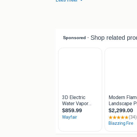
-Stepburner / dubbele brander
-Achterwand zwart glas
-Inbouw model
-Frameless front model
-Afstandsbediening
-Energieklasse B
- Propaan
-Vermogen 10.4 kW
-Rendement 79%