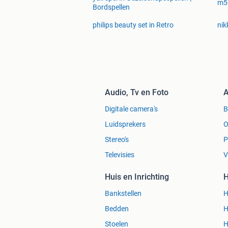
m5 
Bordspellen
philips beauty set in Retro
nik
Audio, Tv en Foto
A
Digitale camera's
Luidsprekers
O
Stereo's
P
Televisies
V
Huis en Inrichting
H
Bankstellen
H
Bedden
H
Stoelen
H