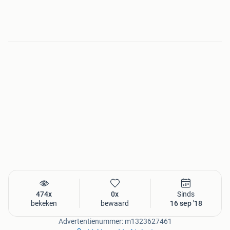
Tevens is al het aansluit materiaal bij ons verkrijgbaar!
!!!!!!!!!!TIP!!!!!!!!!!
Kijk eens bij onze
overige advertenties
en laat u
verrassen
door het aanbod.
474x
0x
Sinds
bekeken
bewaard
16 sep '18
Advertentienummer: m1323627461