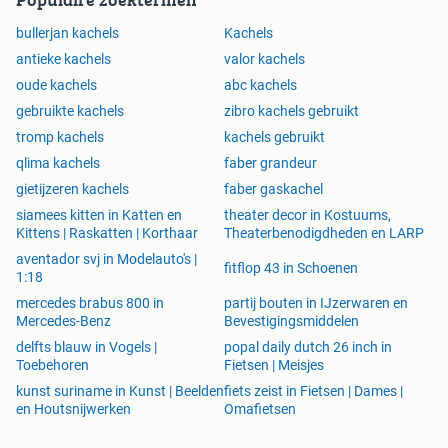
bullerjan kachels
Kachels
antieke kachels
valor kachels
oude kachels
abc kachels
gebruikte kachels
zibro kachels gebruikt
tromp kachels
kachels gebruikt
qlima kachels
faber grandeur
gietijzeren kachels
faber gaskachel
siamees kitten in Katten en
theater decor in Kostuums,
Kittens | Raskatten | Korthaar
Theaterbenodigdheden en LARP
aventador svj in Modelauto's |
fitflop 43 in Schoenen
1:18
mercedes brabus 800 in
partij bouten in IJzerwaren en
Mercedes-Benz
Bevestigingsmiddelen
delfts blauw in Vogels |
popal daily dutch 26 inch in
Toebehoren
Fietsen | Meisjes
kunst suriname in Kunst | Beelden
fiets zeist in Fietsen | Dames |
en Houtsnijwerken
Omafietsen