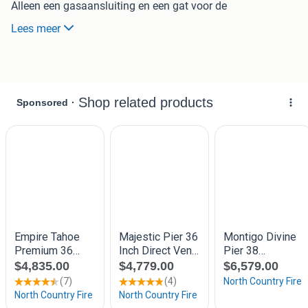
Alleen een gasaansluiting en een gat voor de
geveldoorvoer zijn nodig om de haard te installeren.
Lees meer
Faber is de eerste met een complete concept haard.
Hiermee kan een sfeervolle gashaard voordelig, eenvoudig
en snel geÃ¯nstalleerd worden. De haard is volledig
fabrieksklaar afgeleverd met plateau, mantel en
schoorsten. De montage bestaat uit het monteren van de
basis ophangplaat. Vervolgens wordt hier de haard aan
opgehangen. Op de plek van installatie is alleen een
gasaansluiting en een gat voor de geveldoorvoer nodig.
Hierdoor is de installatie eenvoudig en snel te realiseren.
De afwerking van de mantel is ongelakt. De aludip is een
uitstekende ondergrond om latex of sierpleister aan te
brengen. Ook is mogelijk om de mantel af te werken met
glasvezelbehang.
De
Concept III 700
wordt compleet geleverd met Multivent
Pro aansluitset voor gevelmontage. De RVS aansluitset is
voorzien van een schuifpijp om de haard eenvoudig te
kunnen monteren.
De basis van de nieuwe
Concept III 700
is de populaire en