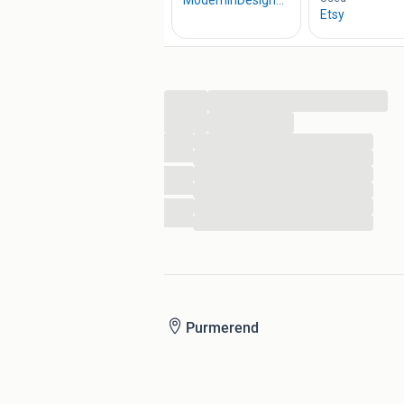
Betalen in de winkel kan met PIN
Bekijk ons actuele aanbod op de webs
Reserveren is mogelijk
...
...
...
...
...
...
...
...
Purmerend