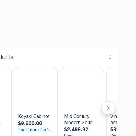
oelen
erpers.
zende loods in Purmerend om onze zorgvuldig
en!
l of mail gerust)
Nederland en België