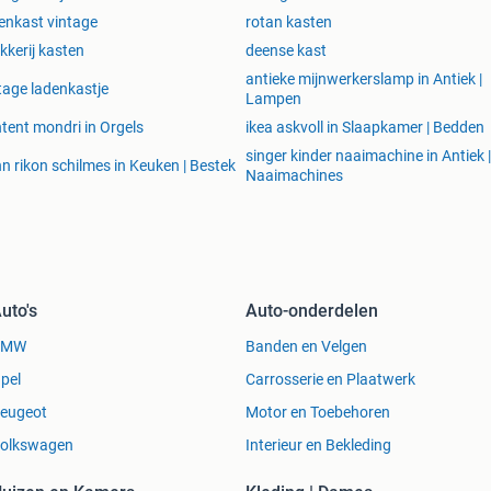
enkast vintage
rotan kasten
kkerij kasten
deense kast
antieke mijnwerkerslamp in Antiek |
tage ladenkastje
Lampen
tent mondri in Orgels
ikea askvoll in Slaapkamer | Bedden
singer kinder naaimachine in Antiek |
n rikon schilmes in Keuken | Bestek
Naaimachines
uto's
Auto-onderdelen
BMW
Banden en Velgen
pel
Carrosserie en Plaatwerk
eugeot
Motor en Toebehoren
olkswagen
Interieur en Bekleding