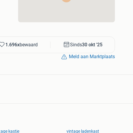
1.696x
bewaard
Sinds
30 okt '25
Meld aan Marktplaats
tage kastje
vintage ladenkast