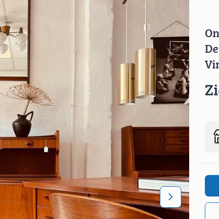
On
De
Vi
Z