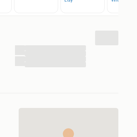
ite
...
...
...
...