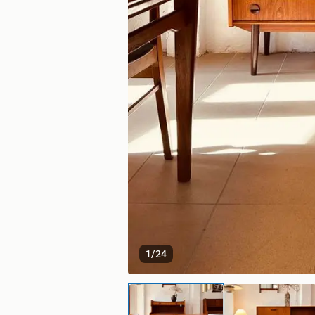
1
/
24