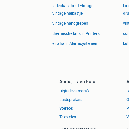
ladenkast hout vintage
lad
vintage halkastje
dru
vintage handgrepen
vin
thermische lans in Printers
con
elro ha in Alarmsystemen
kuh
Audio, Tv en Foto
A
Digitale camera's
Luidsprekers
O
Stereo's
P
Televisies
V