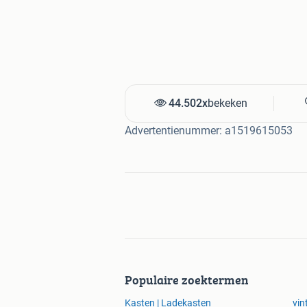
44.502x
bekeken
Advertentienummer: a1519615053
Populaire zoektermen
Kasten | Ladekasten
vin