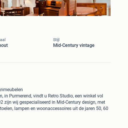
aal
Stijl
hout
Mid-Century vintage
ignmeubelen
 in Purmerend, vindt u Retro Studio, een winkel vol
2 zijn wij gespecialiseerd in Mid-Century design, met
toelen, lampen en woonaccessoires uit de jaren 50, 60
or Deens / Scandinavisch teakhouten design –
men en warme houttinten, perfect om sfeer toe te