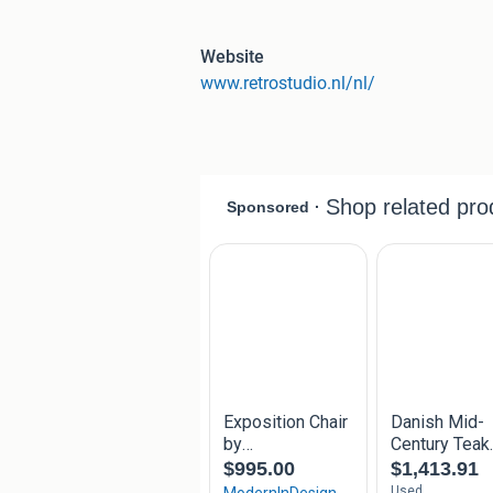
voegen aan uw woning of werkplek.
Bij ons vindt u onder andere vintage:
Website
eettafelstoelen, fauteuils en bureaust
www.retrostudio.nl/nl/
ladekasten, dressoirs en bureaus
eettafels en bijzettafels
Unieke lampen en woonaccessoires
Van bekende én minder bekende ontw
Kom langs in onze winkel en aangren
geselecteerde collectie zelf te ontdekk
Openingstijden:
Zaterdag: 10:00 - 17:00 uur
Maandag t/m vrijdag: Op afspraak (Be
Zondag: Gesloten
Bezorging van grote meubels in heel 
Retro Studio
Kanaalstraat 5, 1441 KE Purmerend