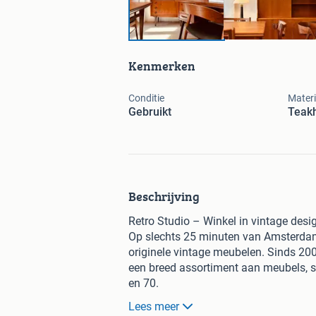
Kenmerken
Conditie
Materi
Gebruikt
Teak
Beschrijving
Retro Studio – Winkel in vintage des
Op slechts 25 minuten van Amsterdam,
originele vintage meubelen. Sinds 200
een breed assortiment aan meubels, s
en 70.
Onze collectie wordt gedomineerd do
Lees meer
prachtige meubels met organische vor