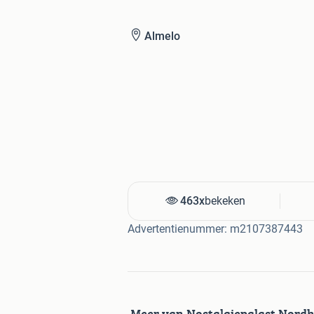
NIEUW NIEUW NIEUW !!!
Almelo
Nostalgiepalast Tubbergen
4000 m2 nieuwe meubelen,Horecainte
winkelinrichtingen,maatwerk,Bedden 
Molenstraat 32, 7651 AW Tubbergen
Nederland
Openingstijden:
Za 10.00-17.00
463x
bekeken
Zo 12.00-17.00
Advertentienummer: m2107387443
Meer van Nostalgiepalast Nord