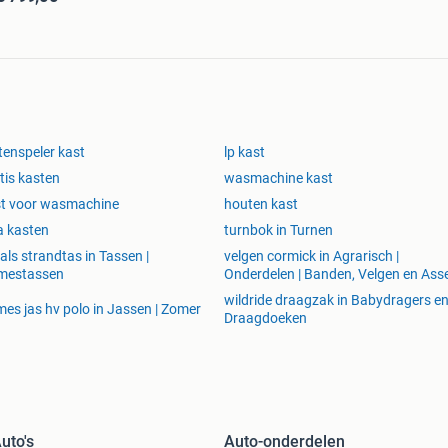
tenspeler kast
lp kast
tis kasten
wasmachine kast
t voor wasmachine
houten kast
a kasten
turnbok in Turnen
uals strandtas in Tassen |
velgen cormick in Agrarisch |
mestassen
Onderdelen | Banden, Velgen en Ass
wildride draagzak in Babydragers e
es jas hv polo in Jassen | Zomer
Draagdoeken
uto's
Auto-onderdelen