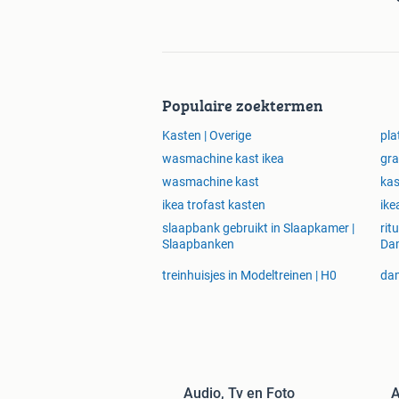
Populaire zoektermen
Kasten | Overige
pla
wasmachine kast ikea
gra
wasmachine kast
kas
ikea trofast kasten
ike
slaapbank gebruikt in Slaapkamer |
rit
Slaapbanken
Da
treinhuisjes in Modeltreinen | H0
dam
Audio, Tv en Foto
A