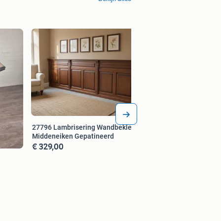
27747 Lambriseri
Mahonie
€ 299,00
27796 Lambrisering Wandbekleding
Middeneiken Gepatineerd
€ 329,00