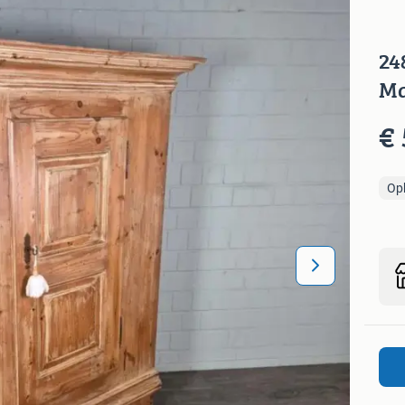
24
Ma
€ 
Op