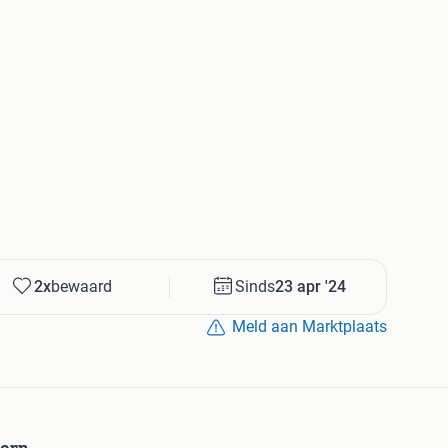
rieur
enz.
2x
bewaard
Sinds
23 apr '24
Meld aan Marktplaats
horn