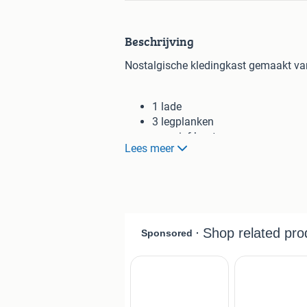
Beschrijving
Nostalgische kledingkast gemaakt va
1 lade
3 legplanken
massief hout
Lees meer
shabby-chic optiek
Afmetingen:
Breedte 1,40 m
Hoogte 1,80 m
Diepte 0,58 m
Nieuw nu ook in tubbergen 4000 m2 