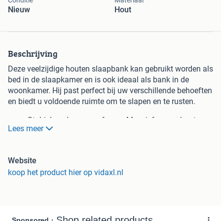
Conditie
Materiaal
Nieuw
Hout
Beschrijving
Deze veelzijdige houten slaapbank kan gebruikt worden als
bed in de slaapkamer en is ook ideaal als bank in de
woonkamer. Hij past perfect bij uw verschillende behoeften
en biedt u voldoende ruimte om te slapen en te rusten.
Stabiel en duurzaam frame: Massief grenenhout
Lees meer
staat bekend om zijn sterkte en duurzaamheid. De
rechte nerven en karakteristieke knoesten dragen bij
aan de rustieke charme.
Website
Hekken voor extra veiligheid: Dit bedframe is
koop het product hier op vidaxl.nl
voorzien van zijhekken om te voorkomen dat uw kind
tijdens het slapen uit bed valt.
Lattenbodem voor optimale ondersteuning: Het
bedframe is voorzien van een lattenbodem voor
ondersteuning en ademend vermogen voor uw