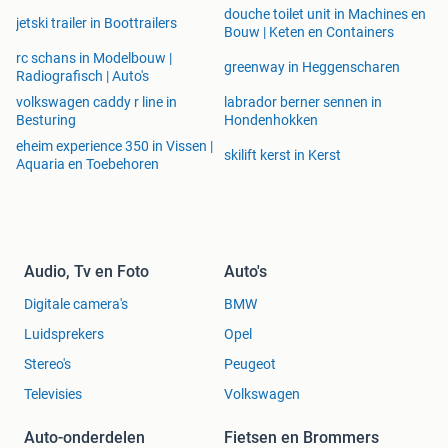
douche toilet unit in Machines en
jetski trailer in Boottrailers
Bouw | Keten en Containers
rc schans in Modelbouw |
greenway in Heggenscharen
Radiografisch | Auto's
volkswagen caddy r line in
labrador berner sennen in
Besturing
Hondenhokken
eheim experience 350 in Vissen |
skilift kerst in Kerst
Aquaria en Toebehoren
Audio, Tv en Foto
Auto's
Digitale camera's
BMW
Luidsprekers
Opel
Stereo's
Peugeot
Televisies
Volkswagen
Auto-onderdelen
Fietsen en Brommers