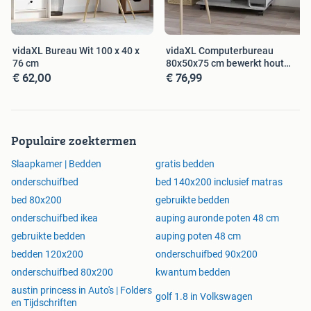
vidaXL Bureau Wit 100 x 40 x
vidaXL Computerbureau
76 cm
80x50x75 cm bewerkt hout
€ 62,00
€ 76,99
betongrijs
Populaire zoektermen
Slaapkamer | Bedden
gratis bedden
onderschuifbed
bed 140x200 inclusief matras
bed 80x200
gebruikte bedden
onderschuifbed ikea
auping auronde poten 48 cm
gebruikte bedden
auping poten 48 cm
bedden 120x200
onderschuifbed 90x200
onderschuifbed 80x200
kwantum bedden
austin princess in Auto's | Folders
golf 1.8 in Volkswagen
en Tijdschriften