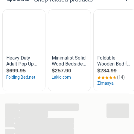
matras.
Multifunctionele slaapbank: Deze houten slaapbank
kan overdag als bank of 's nachts als bed gebruikt
worden, een snelle oplossing voor logees.
Extra opbergruimte: Voor extra gemak heeft het bed
extra ruimte onderin, zodat je opbergdozen uit het
zicht blijven.
Goed om te weten:
De levering omvat alleen een bedframe. De matras is
niet inbegrepen. Bekijk onze winkel voor de
bijpassende matrassen.
Materiaal: massief grenenhout (onbehandeld)
...
Afmetingen dagbed (uitgeschoven): 203,5 x 164 x 58
...
cm (L x B x H)
...
Afmetingen dagbed (niet uitgeschoven): 203,5 x 88 x
...
58 cm (L x B x H)
...