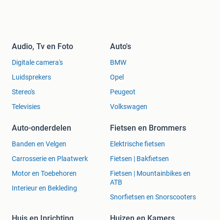
Audio, Tv en Foto
Auto's
Digitale camera's
BMW
Luidsprekers
Opel
Stereo's
Peugeot
Televisies
Volkswagen
Auto-onderdelen
Fietsen en Brommers
Banden en Velgen
Elektrische fietsen
Carrosserie en Plaatwerk
Fietsen | Bakfietsen
Motor en Toebehoren
Fietsen | Mountainbikes en
ATB
Interieur en Bekleding
Snorfietsen en Snorscooters
Huis en Inrichting
Huizen en Kamers