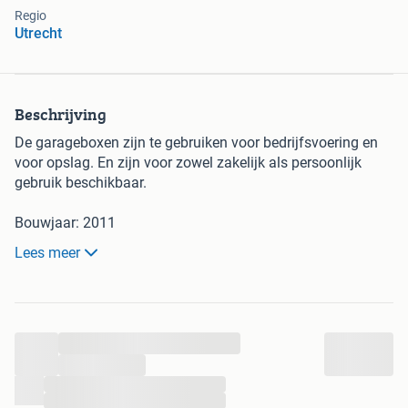
Regio
Utrecht
Beschrijving
De garageboxen zijn te gebruiken voor bedrijfsvoering en
voor opslag. En zijn voor zowel zakelijk als persoonlijk
gebruik beschikbaar.
Bouwjaar: 2011
Lees meer
Het formaat van de Garageboxen is:
680 (l) x 275 (b) x 400 (h) cm
Dagmaat deuren is 250 x 250 cm.
...
Prijs:
€221,28 (excl. BTW)
...
€267,75 (incl. 21% BTW)
...
...