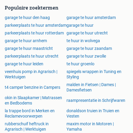
Populaire zoektermen
garage te huur den haag
garage te huur amsterdam
parkeerplaats te huur amsterdam
garage te huur
parkeerplaats te huur rotterdam
garage te huur utrecht
garage te huur arnhem
te huur in wolvega
garage te huur maastricht
garage te huur zaandam
parkeerplaats te huur utrecht
garage te huur zwolle
garage te huur leiden
te huur groenlo
veenhuis pomp in Agrarisch |
spiegels wrappen in Tuning en
Werktuigen
Styling
malden in Fietsen | Dames |
t4 camper benzine in Campers
Damesfietsen
okin in Slaapkamer | Matrassen
raampresentatie in Schrijfwaren
en Bedbodems
la trappe bord in Merken en
donaldson truien in Truien en
Reclamevoorwerpen
Vesten
rubberschuif heftruck in
maxim motor in Motoren |
Agrarisch | Werktuigen
Yamaha