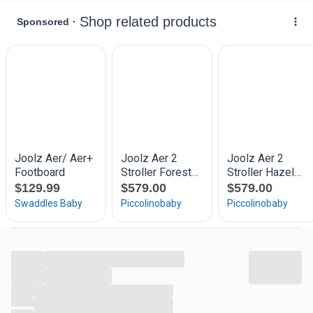
gaat met je gezin. Het avontuur kan beginnen!
Huur periode:
1 week € 47,50
10 dagen € 52,50
2 weken € 57,50
3 weken € 62,50
Langer nodig of verzenden? Kijk op onze site!
Kijk op trustpilot | Reisbaby voor reviews!
...
...
...
...