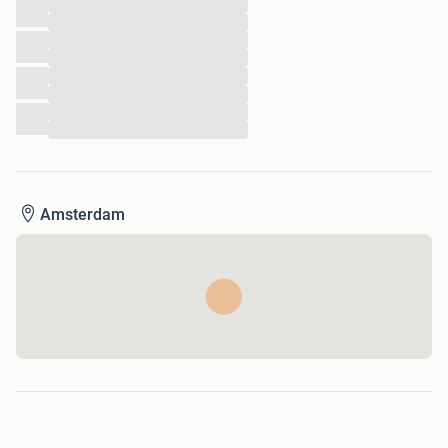
...
...
...
...
...
...
...
...
Amsterdam