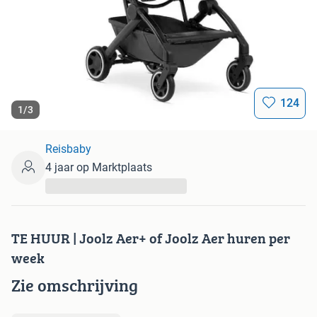
124
1
/
3
Reisbaby
4 jaar op Marktplaats
...
TE HUUR | Joolz Aer+ of Joolz Aer huren per
week
Zie omschrijving