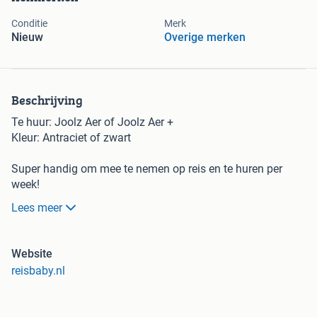
Conditie
Merk
Nieuw
Overige merken
Beschrijving
Te huur: Joolz Aer of Joolz Aer +
Kleur: Antraciet of zwart
Super handig om mee te nemen op reis en te huren per
week!
Lees meer
Klap je buggy in één seconde met één hand in, hang ‘m
over je schouder, draag ‘m door krappe ruimtes en plaats
‘m in het handbagagerek. De Joolz Aer is de ultieme buggy
Website
voor grote en kleine avonturen. Kinderen reizen in alle
reisbaby.nl
comfort dankzij de stoel die voldoende ondersteuning biedt
en in vlakke stand kan worden gezet voor een goede
slaapsessie (niet slechts een dutje!), waar je ook naartoe