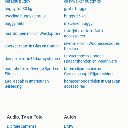
paraplu buggy
easywalker buggy xs
buggy tot 30 kg
gratis buggy
tweeling buggy gebruikt
buggy 25 kg
buggy fiets
maclaren buggy
fotolijstje auto in Auto-
naafdoppen mini in Wieldoppen
accessoires
invotis klok in Woonaccessoires |
voorzet raam in Glas en Ramen
Klokken
tervuerense in Honden |
demper mini in Uitlaatsystemen
Herdershonden en Veedrijvers
boot almelo in Overige Sport en
boren slijpmachine in
Fitness
Gereedschap | Slijpmachines
audi asbak in Interieur en
homecar onderdelen in Caravan
Bekleding
accessoires
Audio, Tv en Foto
Auto's
Digitale camera's
BMW