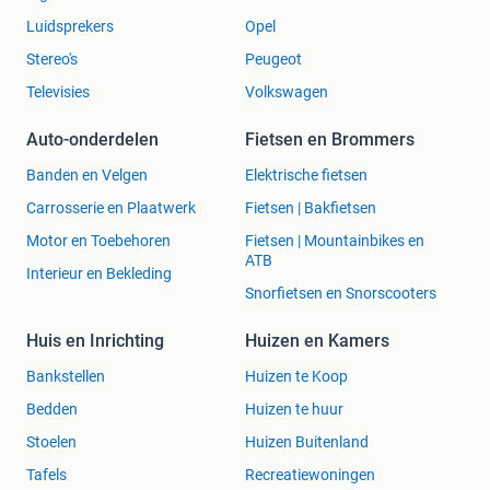
Luidsprekers
Opel
Stereo's
Peugeot
Televisies
Volkswagen
Auto-onderdelen
Fietsen en Brommers
Banden en Velgen
Elektrische fietsen
Carrosserie en Plaatwerk
Fietsen | Bakfietsen
Motor en Toebehoren
Fietsen | Mountainbikes en
ATB
Interieur en Bekleding
Snorfietsen en Snorscooters
Huis en Inrichting
Huizen en Kamers
Bankstellen
Huizen te Koop
Bedden
Huizen te huur
Stoelen
Huizen Buitenland
Tafels
Recreatiewoningen