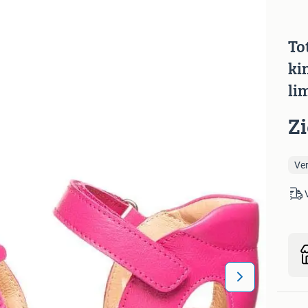
To
ki
li
Z
Ve