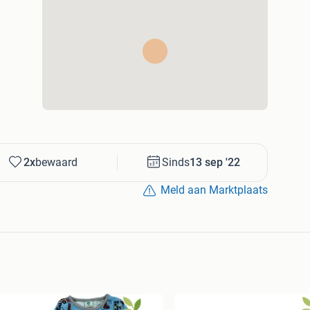
2x
bewaard
Sinds
13 sep '22
Meld aan Marktplaats