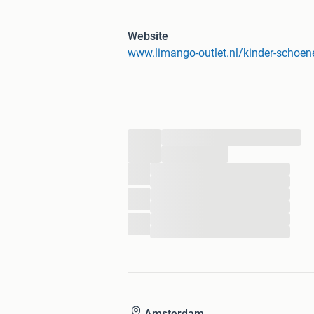
voor bodemprijzen!
Website
• Jaarlijks meer dan 100.000 tevrede
www.limango-outlet.nl/kinder-schoen
• Dagelijks nieuwe aanbiedingen va
• Altijd de goedkoopste
• Snelle levering
...
• Tijdelijk aanbod
...
...
...
...
...
...
...
Amsterdam