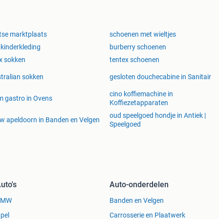
tse marktplaats
schoenen met wieltjes
 kinderkleding
burberry schoenen
x sokken
tentex schoenen
tralian sokken
gesloten douchecabine in Sanitair
cino koffiemachine in
 gastro in Ovens
Koffiezetapparaten
oud speelgoed hondje in Antiek |
 apeldoorn in Banden en Velgen
Speelgoed
uto's
Auto-onderdelen
BMW
Banden en Velgen
pel
Carrosserie en Plaatwerk