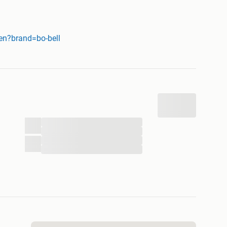
n klanten in Nederland
en?brand=bo-bell
n topmerken
...
...
...
...