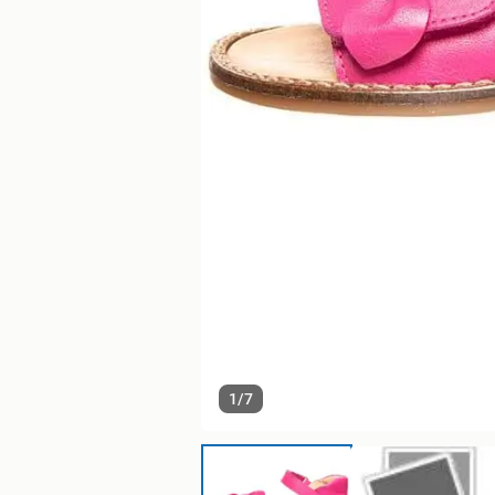
1
/
7