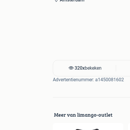
320x
bekeken
Advertentienummer: a1450081602
Meer van limango-outlet