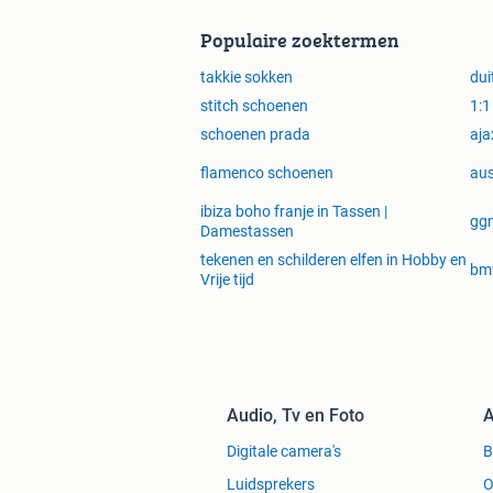
Populaire zoektermen
takkie sokken
dui
stitch schoenen
1:1
schoenen prada
aja
flamenco schoenen
aus
ibiza boho franje in Tassen |
ggm
Damestassen
tekenen en schilderen elfen in Hobby en
bmw
Vrije tijd
Audio, Tv en Foto
A
Digitale camera's
Luidsprekers
O