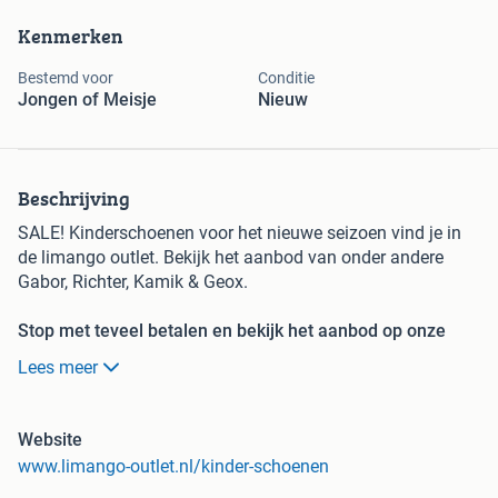
Kenmerken
Bestemd voor
Conditie
Jongen of Meisje
Nieuw
Beschrijving
SALE! Kinderschoenen voor het nieuwe seizoen vind je in
de limango outlet. Bekijk het aanbod van onder andere
Gabor, Richter, Kamik & Geox.
Stop met teveel betalen en bekijk het aanbod op onze
website! Wees er snel bij want OP=OP
Lees meer
limango, de online shop voor families, met dagelijks
nieuwe aanbiedingen van topmerken voor bodemprijzen!
Website
www.limango-outlet.nl/kinder-schoenen
• Jaarlijks meer dan 100.000 tevreden klanten in