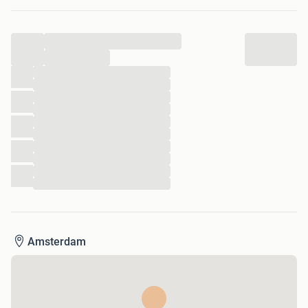
Nederland
• Dagelijks nieuwe aanbiedingen van topmerken
...
• Altijd de goedkoopste
...
...
• Snelle levering
...
...
• Tijdelijk aanbod
...
...
...
...
...
...
...
Amsterdam