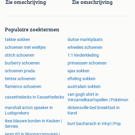
Zie omschrijving
Zie omschrijving
Populaire zoektermen
takkie sokken
duitse marktplaats
schoenen met wieltjes
wheelies schoenen
stitch schoenen
1:1 kinderkleding
burberry schoenen
prinsessen schoenen
schoenen prada
ajax sokken
tentex schoenen
efteling sokken
flamenco schoenen
australian sokken
van gogh shirt in
cassettedecks in Cassettedecks
Verzamelkaartspellen | Pokémon
marshall acton speaker in
dickensville bed breakfast in
Luidsprekers
Kerst
ikea blauwe borden in Keuken |
burt bacharach in Vinyl | Pop
Servies
jaren 60 in Woonaccessoires |