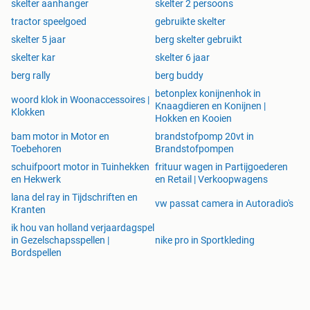
skelter aanhanger
skelter 2 persoons
tractor speelgoed
gebruikte skelter
skelter 5 jaar
berg skelter gebruikt
skelter kar
skelter 6 jaar
berg rally
berg buddy
betonplex konijnenhok in
woord klok in Woonaccessoires |
Knaagdieren en Konijnen |
Klokken
Hokken en Kooien
bam motor in Motor en
brandstofpomp 20vt in
Toebehoren
Brandstofpompen
schuifpoort motor in Tuinhekken
frituur wagen in Partijgoederen
en Hekwerk
en Retail | Verkoopwagens
lana del ray in Tijdschriften en
vw passat camera in Autoradio's
Kranten
ik hou van holland verjaardagspel
in Gezelschapsspellen |
nike pro in Sportkleding
Bordspellen