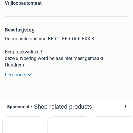
Vrijloopautomaat
Beschrijving
De mooiste ooit van BERG. FERRARI FXX 8
Berg topkwaliteit !
deze uitvoering word helaas niet meer gemaakt.
Handrem
7 versnelling
Lees meer
Vrijloop automaat
Voor en achteruit rijden
Geheel compleet
Altijd binnen gestaan.
Deze keurige FERRARI zoekt een nieuwe eigenaar 😊
Voor € 795 mag je hem ophalen ( nwpr 1500 )