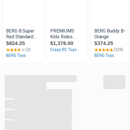
...
...
...
...
...
...
...
...
...
...