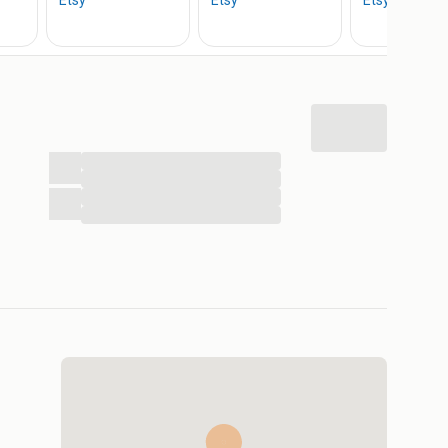
en referentiedoeleinden.
ten of bent u opzoek naar andere accessoires neem dan
...
...
...
...