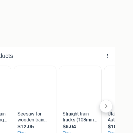
 2€
): 2€
t: 12€
g: 5€
k): 2,50€
n: 5€
: 5€
m) 5,50€ / 8,50€
rium/Hape/Eichhorn. De merknaam is beschermd en