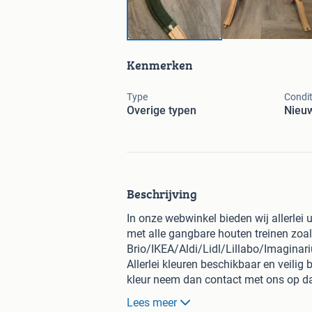
Kenmerken
Type
Condit
Overige typen
Nieu
Beschrijving
In onze webwinkel bieden wij allerlei
met alle gangbare houten treinen zoa
Brio/IKEA/Aldi/Lidl/Lillabo/Imaginar
Allerlei kleuren beschikbaar en veilig 
kleur neem dan contact met ons op da
Stuur gerust een bericht of kijk op de
Lees meer
Houten treinrail connector: 0,50€