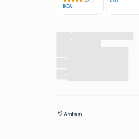
worden alleen genoemd ter illustratie 
Wanneer u iets anders wil laten prin
contact op.
...
...
...
...
...
...
...
...
Arnhem