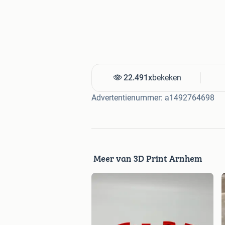
22.491x
bekeken
Advertentienummer: a1492764698
Meer van 3D Print Arnhem