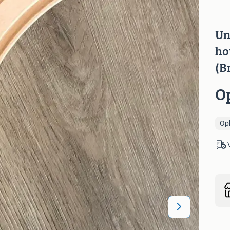
Un
ho
(B
O
Op