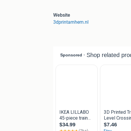
Houten trein brugclip: 1,50€
Houten treinrail connector vrouwelijk:
Website
Houten trein naar duplo adapter (recht
3dprintarnhem.nl
Houten trein naar duplo basis brug se
Houten trein naar duplo adapter 4-we
Flexibele houten treinrail: 7,50€
Functionele stoplicht: 6€
Houten trein oprit (mannelijk/vrouwlij
Houten treinrail wipwap: 10€
6-voudige kruising voor houten treine
Houten trein brugpilaar met connector
Houten trein eindstop: 1,50€
Houten trein kruispunt: 4€
Trein tunnel als huisje: 20€
Gepersonaliseerd:
Letter brug: 4,50€ per letter
Rechte rails met naam (108mm/216m
Let op: Dit artikel is geen product van
Brio/Ikea/Aldi/Lidl/Lillabo/Imagina