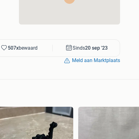
507x
bewaard
Sinds
20 sep '23
Meld aan Marktplaats