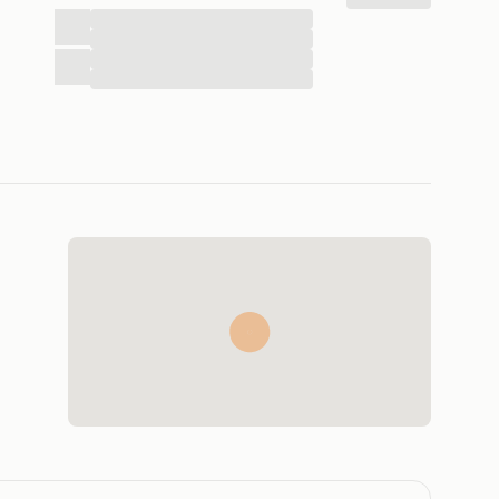
...
...
...
...