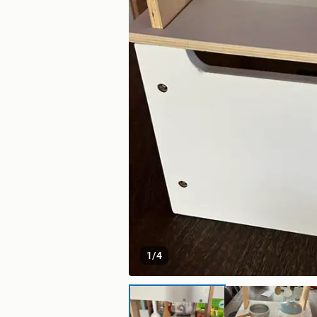
1
/
4