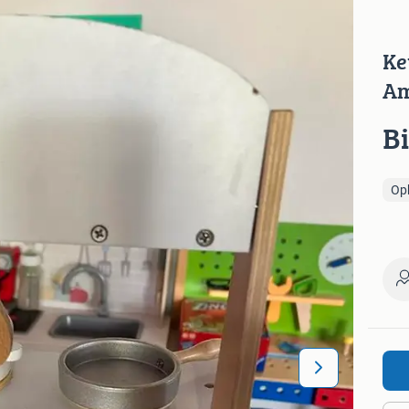
Ke
Am
B
Op