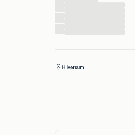
...
...
...
...
...
...
Hilversum