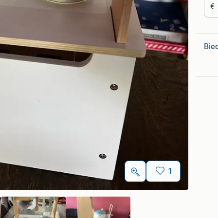
€
Bie
1