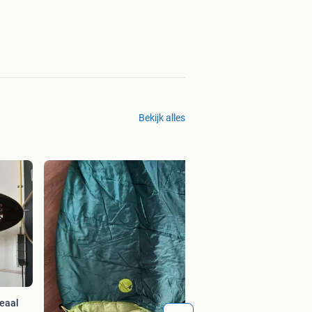
Bekijk alles
Braun RapidBrew 
Koffiezetapparaat
Bieden
eaal