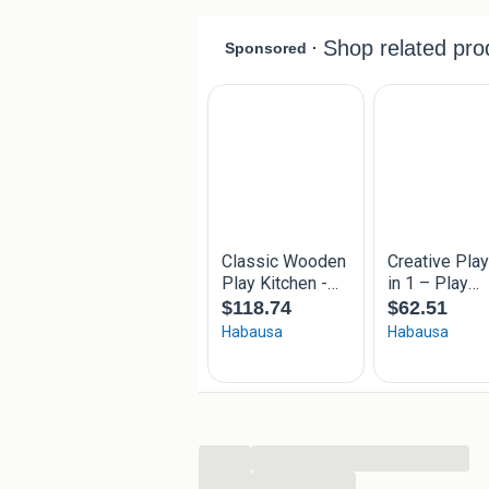
...
...