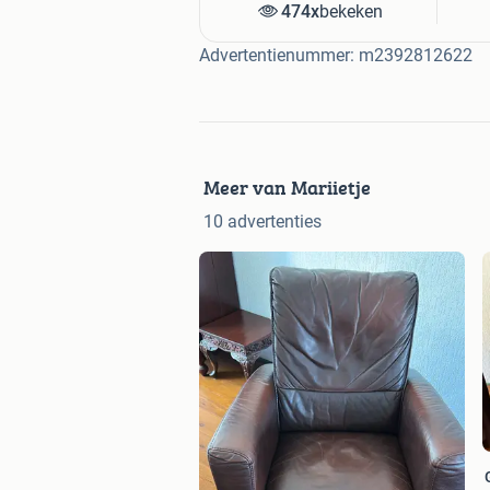
474x
bekeken
Advertentienummer: m2392812622
Meer van Mariietje
10 advertenties