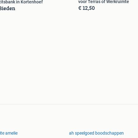
voor Terras of Werkruimte
zitsbank in Kortenhoef
€ 12,50
Bieden
ite amelie
ah speelgoed boodschappen