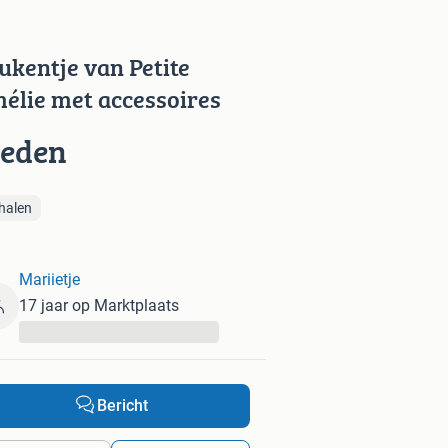
ukentje van Petite
élie met accessoires
ieden
halen
Mariietje
17 jaar op Marktplaats
...
Bericht