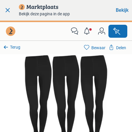
Bekijk
Bekijk deze pagina in de app
Terug
Bewaar
Delen