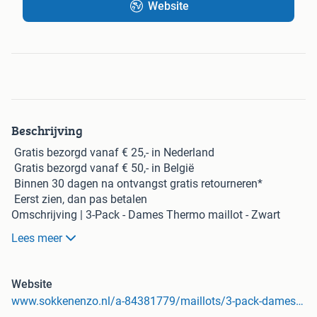
Website
Beschrijving
Gratis
bezorgd vanaf € 25,- in Nederland
Gratis
bezorgd vanaf € 50,- in België
Binnen 30 dagen na ontvangst
gratis
retourneren*
Eerst zien, dan pas betalen
Omschrijving | 3-Pack - Dames Thermo maillot - Zwart
Drie stuks elegante dames thermo maillot's in de kleur
Lees meer
zwart. Deze dames thermo maillot is de perfecte basis voor
koude winterdagen. Gemaakt van zacht materiaal en
voorzien van een elastische tailleband biedt deze maillot
Website
een heerlijk draagcomfort. Het elastaangehalte zorgt voor
www.sokkenenzo.nl/a-84381779/maillots/3-pack-dames-thermo-maillot-zwart/
een perfecte en kreukvrije pasvorm, waardoor je er altijd op