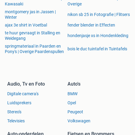
Kawasaki
Overige
montgomery jas in Jassen |
nikon sb 25 in Fotografie | Flitsers
Winter
ajax 3e shirt in Voetbal
fender blender in Effecten
te huur gevraagt in Stalling en
hondenjasje xs in Hondenkleding
Weidegang
springmateriaal in Paarden en
bois le duc tuintafel in Tuintafels
Pony's | Overige Paardenspullen
Audio, Tv en Foto
Auto's
Digitale camera's
BMW
Luidsprekers
Opel
Stereo's
Peugeot
Televisies
Volkswagen
Auto-onderdelen
Fietsen en Brommers