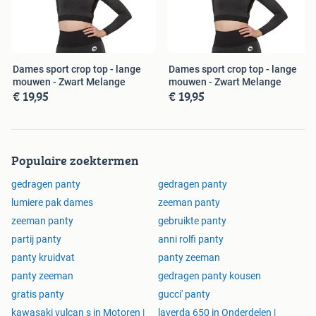
Dames sport crop top - lange
Dames sport crop top - lange
mouwen - Zwart Melange
mouwen - Zwart Melange
€ 19,95
€ 19,95
Populaire zoektermen
gedragen panty
gedragen panty
lumiere pak dames
zeeman panty
zeeman panty
gebruikte panty
partij panty
anni rolfi panty
panty kruidvat
panty zeeman
panty zeeman
gedragen panty kousen
gratis panty
gucci' panty
kawasaki vulcan s in Motoren |
laverda 650 in Onderdelen |