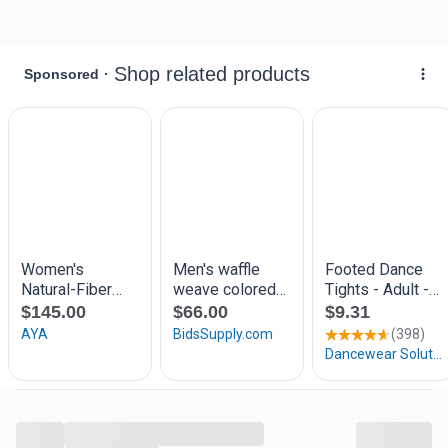
je best uitziet. Voeg elegantie toe aan je outfit met deze
dames thermo maillot. Deze thermo maillot is verkrijgbaar
in diverse maten en wordt in een voordeelverpakking van 3
stuks geleverd
Kleur: Zwart
Maat: S-M (36-38), M-L (40-42), L-XL(44-46), XL/XXL, (48-
50)
Materiaal: 90% Polyester, 10% Elastaan
Wasvoorschrift: 40°C
Bijzonderherder: Elastische tailleband, kreukvrije pasvorm,
zacht materiaal, aangenaam draagcomfort,
lichte fleecevoering binnenkant
Sokken en ondergoed bestel je makkelijk en snel bij
Sokkenenzo.nl. Keuze uit diverse maten en kleuren sokken
of ondergoed. Ons assortiment is speciaal voor je
geselecteerd op de laatste modetrends, hoge kwaliteit en
lage prijzen. Sokken, boxershorts of onderhemden, bij ons
...