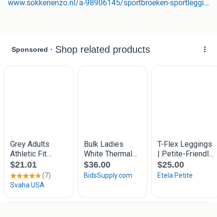
www.sokkenenzo.nl/a-98906145/sportbroeken-sportleggings/dames-sportlegging-wooster-shape-liftend-effect-grijs/
je benen langer lijken. De push-up technologie lift je billen
subtiel en zorgt voor een strak, vrouwelijk silhouet. De
stretchstof rekt mee in alle richtingen en sluit perfect aan
op je lichaam. Of je nu aan het squatten bent, lunges doet
of stretcht deze legging blijft altijd op z’n plek. De
tailleband biedt stevige ondersteuning zonder je
ademhaling of beweging te beperken, ideaal voor zowel
lichte als intensieve workouts. Gemaakt van stevig, niet-
doorschijnend materiaal dat squatproof is. Je kunt dus
voluit bewegen zonder zorgen. De stof is zacht, ademend
en sneldrogend zelfs tijdens de zwaarste trainingen voelt
hij prettig aan op de huid. Deze legging is ontworpen met
aandacht voor vorm en comfort, zodat vrouwen van elke
leeftijd zich er goed in voelen.
Product specificaties
Kleur: Grijs
Verkrijgbaar in maten: XS/S, M/L
Hoge taille met corrigerende band
Push-up effect voor gelifte billen