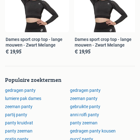
Sokken en ondergoed bestel je makkelijk en snel bij
Sokkenenzo.nl. Keuze uit diverse maten en kleuren sokken
of ondergoed. Ons assortiment is speciaal voor je
geselecteerd op de laatste modetrends, hoge kwaliteit en
Dames sport crop top - lange
Dames sport crop top - lange
lage prijzen. Sokken, boxershorts of onderhemden, bij ons
mouwen - Zwart Melange
mouwen - Zwart Melange
€ 19,95
€ 19,95
vind je ze allemaal.Veilig en gemakkelijk online betalen via
IDeal of gewoon achteraf betalen via Klarna. Bestel je op
werkdagen voor 17:00 uur, dan word je bestelling de
volgende dag bezorgd en bovendien betaal je geen
Populaire zoektermen
verzendkosten vanaf € 25,-.
gedragen panty
gedragen panty
lumiere pak dames
zeeman panty
zeeman panty
gebruikte panty
partij panty
anni rolfi panty
panty kruidvat
panty zeeman
panty zeeman
gedragen panty kousen
gratis panty
gucci' panty