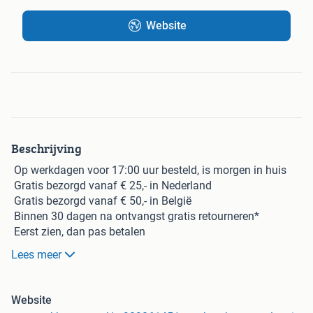
Website
Beschrijving
Op werkdagen voor
17:00 uur
besteld, is morgen in huis
Gratis
bezorgd vanaf € 25,- in Nederland
Gratis
bezorgd vanaf € 50,- in België
Binnen 30 dagen na ontvangst
gratis
retourneren*
Eerst zien, dan pas betalen
Omschrijving | Dames Sportlegging - Shape & Liftend
Lees meer
Effect - Grijs
Onze populaire legging is ontworpen om je lichaam mooi
uit te laten komen en je vrij te laten bewegen. De hoge taille
Website
met corrigerende band zorgt voor een slanker effect en laat