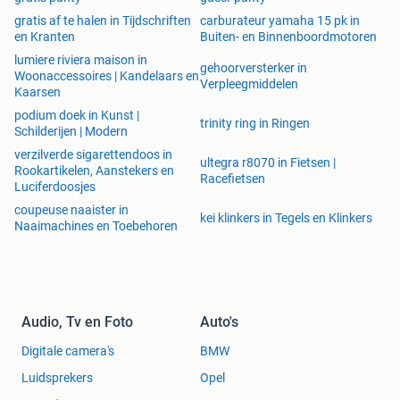
gratis af te halen in Tijdschriften
carburateur yamaha 15 pk in
en Kranten
Buiten- en Binnenboordmotoren
lumiere riviera maison in
gehoorversterker in
Woonaccessoires | Kandelaars en
Verpleegmiddelen
Kaarsen
podium doek in Kunst |
trinity ring in Ringen
Schilderijen | Modern
verzilverde sigarettendoos in
ultegra r8070 in Fietsen |
Rookartikelen, Aanstekers en
Racefietsen
Luciferdoosjes
coupeuse naaister in
kei klinkers in Tegels en Klinkers
Naaimachines en Toebehoren
Audio, Tv en Foto
Auto's
Digitale camera's
BMW
Luidsprekers
Opel