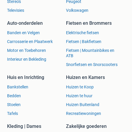
Stereo's
Peugeot
Televisies
Volkswagen
Auto-onderdelen
Fietsen en Brommers
Banden en Velgen
Elektrische fietsen
Carrosserie en Plaatwerk
Fietsen | Bakfietsen
Motor en Toebehoren
Fietsen | Mountainbikes en
ATB
Interieur en Bekleding
Snorfietsen en Snorscooters
Huis en Inrichting
Huizen en Kamers
Bankstellen
Huizen te Koop
Bedden
Huizen te huur
Stoelen
Huizen Buitenland
Tafels
Recreatiewoningen
Kleding | Dames
Zakelijke goederen