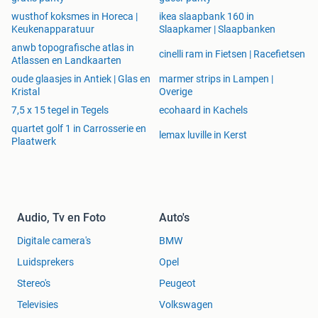
wusthof koksmes in Horeca |
ikea slaapbank 160 in
Keukenapparatuur
Slaapkamer | Slaapbanken
anwb topografische atlas in
cinelli ram in Fietsen | Racefietsen
Atlassen en Landkaarten
oude glaasjes in Antiek | Glas en
marmer strips in Lampen |
Kristal
Overige
7,5 x 15 tegel in Tegels
ecohaard in Kachels
quartet golf 1 in Carrosserie en
lemax luville in Kerst
Plaatwerk
Audio, Tv en Foto
Auto's
Digitale camera's
BMW
Luidsprekers
Opel
Stereo's
Peugeot
Televisies
Volkswagen