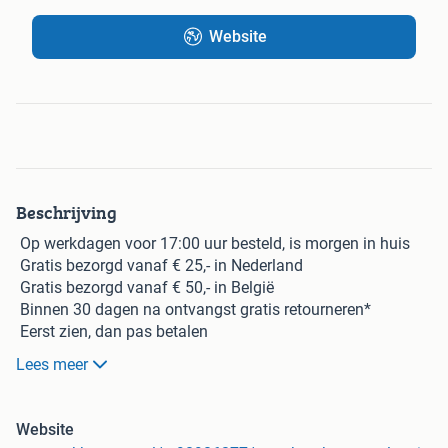
Website
Beschrijving
Op werkdagen voor
17:00 uur
besteld, is morgen in huis
Gratis
bezorgd vanaf € 25,- in Nederland
Gratis
bezorgd vanaf € 50,- in België
Binnen 30 dagen na ontvangst
gratis
retourneren*
Eerst zien, dan pas betalen
Omschrijving | Dames Sportlegging - Shape & Liftend
Lees meer
Effect - Bruin
Onze populaire legging is ontworpen om je lichaam mooi
uit te laten komen en je vrij te laten bewegen. De hoge taille
Website
met corrigerende band zorgt voor een slanker effect en laat