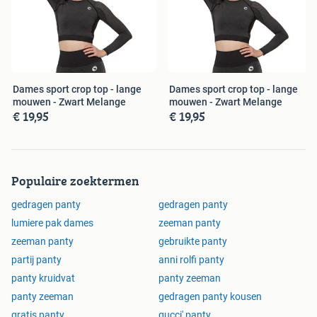
Sokken en ondergoed bestel je makkelijk en snel bij
Sokkenenzo.nl. Keuze uit diverse maten en kleuren sokken
of ondergoed. Ons assortiment is speciaal voor je
geselecteerd op de laatste modetrends, hoge kwaliteit en
Dames sport crop top - lange
Dames sport crop top - lange
lage prijzen. Sokken, boxershorts of onderhemden, bij ons
mouwen - Zwart Melange
mouwen - Zwart Melange
€ 19,95
€ 19,95
vind je ze allemaal.Veilig en gemakkelijk online betalen via
IDeal of gewoon achteraf betalen via Klarna. Bestel je op
werkdagen voor 17:00 uur, dan word je bestelling de
volgende dag bezorgd en bovendien betaal je geen
Populaire zoektermen
verzendkosten vanaf € 25,-.
gedragen panty
gedragen panty
lumiere pak dames
zeeman panty
zeeman panty
gebruikte panty
partij panty
anni rolfi panty
panty kruidvat
panty zeeman
panty zeeman
gedragen panty kousen
gratis panty
gucci' panty