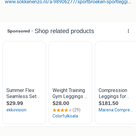
www.sokkenenzo.nl/a-98906277/sportbroeken-sportleggings/dames-sportlegging-wooster-shape-liftend-effect-bruin/
je benen langer lijken. De push-up technologie lift je billen
subtiel en zorgt voor een strak, vrouwelijk silhouet. De
stretchstof rekt mee in alle richtingen en sluit perfect aan
op je lichaam. Of je nu aan het squatten bent, lunges doet
of stretcht deze legging blijft altijd op z’n plek. De
tailleband biedt stevige ondersteuning zonder je
ademhaling of beweging te beperken, ideaal voor zowel
lichte als intensieve workouts. Gemaakt van stevig, niet
doorschijnend materiaal dat squatproof is. Je kunt dus
voluit bewegen zonder zorgen. De stof is zacht, ademend
en sneldrogend zelfs tijdens de zwaarste trainingen voelt
hij prettig aan op de huid. Deze legging is ontworpen met
aandacht voor vorm en comfort, zodat vrouwen van elke
leeftijd zich er goed in voelen.
Product specificaties
Kleur: Bruin
Verkrijgbaar in maten: XS/S, M/L
Hoge taille met corrigerende band
Push-up effect voor gelifte billen