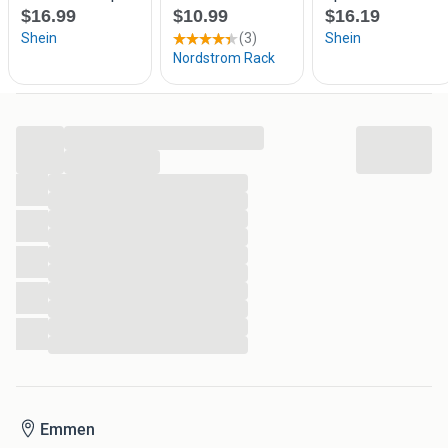
...
...
...
...
...
...
...
...
...
...
...
...
Emmen