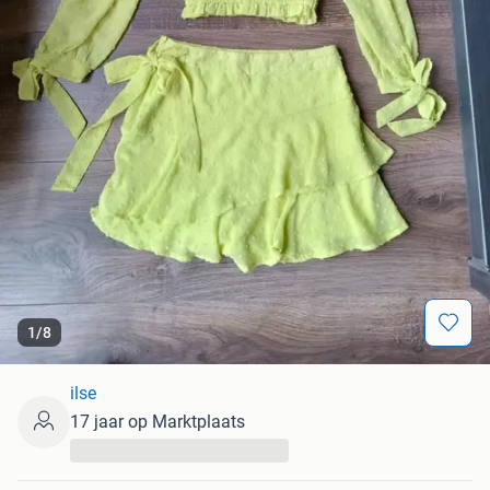
1
/
8
ilse
17 jaar op Marktplaats
...