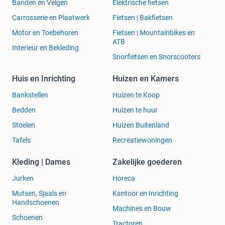
Banden en Velgen
Elektrische fietsen
Carrosserie en Plaatwerk
Fietsen | Bakfietsen
Motor en Toebehoren
Fietsen | Mountainbikes en
ATB
Interieur en Bekleding
Snorfietsen en Snorscooters
Huis en Inrichting
Huizen en Kamers
Bankstellen
Huizen te Koop
Bedden
Huizen te huur
Stoelen
Huizen Buitenland
Tafels
Recreatiewoningen
Kleding | Dames
Zakelijke goederen
Jurken
Horeca
Mutsen, Sjaals en
Kantoor en Inrichting
Handschoenen
Machines en Bouw
Schoenen
Tractoren