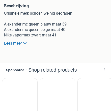
Beschrijving
Originele merk schoen weinig gedragen
Alexander mc queen blauw maat 39
Alexander mc queen beige maat 40
Nike vapormax zwart maat 41
Nike grijs maat 41
Lees meer
Nike Jordan zwart rood wit maat 41
Dr Martens boots zwart 39
Sendra laarzen groenig 41
nette zwarte schoenen maat 38
In 1 pakket verzenden of ophalen