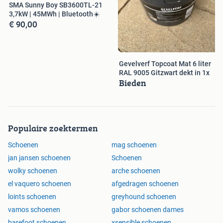
SMA Sunny Boy SB3600TL-21
3,7kW | 45MWh | Bluetooth☀️
€ 90,00
Gevelverf Topcoat Mat 6 liter
RAL 9005 Gitzwart dekt in 1x
Bieden
Populaire zoektermen
Schoenen
mag schoenen
jan jansen schoenen
Schoenen
wolky schoenen
arche schoenen
el vaquero schoenen
afgedragen schoenen
loints schoenen
greyhound schoenen
vamos schoenen
gabor schoenen dames
barefoot schoenen
xsensible schoenen