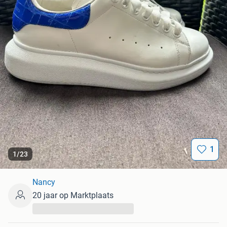
1
1
/
23
Nancy
20 jaar op Marktplaats
...