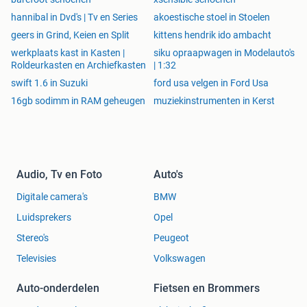
hannibal in Dvd's | Tv en Series
akoestische stoel in Stoelen
geers in Grind, Keien en Split
kittens hendrik ido ambacht
werkplaats kast in Kasten |
siku opraapwagen in Modelauto's
Roldeurkasten en Archiefkasten
| 1:32
swift 1.6 in Suzuki
ford usa velgen in Ford Usa
16gb sodimm in RAM geheugen
muziekinstrumenten in Kerst
Audio, Tv en Foto
Auto's
Digitale camera's
BMW
Luidsprekers
Opel
Stereo's
Peugeot
Televisies
Volkswagen
Auto-onderdelen
Fietsen en Brommers