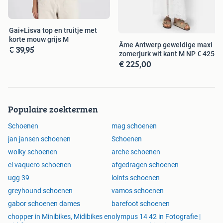
Gai+Lisva top en truitje met
korte mouw grijs M
Âme Antwerp geweldige maxi
€ 39,95
zomerjurk wit kant M NP € 425
€ 225,00
Populaire zoektermen
Schoenen
mag schoenen
jan jansen schoenen
Schoenen
wolky schoenen
arche schoenen
el vaquero schoenen
afgedragen schoenen
ugg 39
loints schoenen
greyhound schoenen
vamos schoenen
gabor schoenen dames
barefoot schoenen
chopper in Minibikes, Midibikes en
olympus 14 42 in Fotografie |