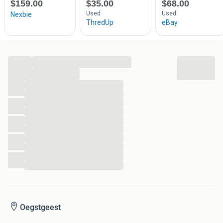
...
...
...
...
...
...
...
...
...
...
...
...
Oegstgeest