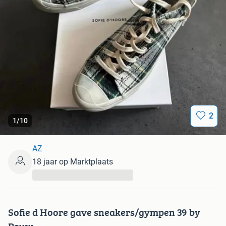
2
1
/
10
AZ
18 jaar op Marktplaats
...
Sofie d Hoore gave sneakers/gympen 39 by