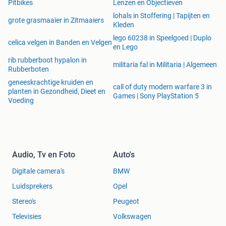
Pitbikes
Lenzen en Objectieven
lohals in Stoffering | Tapijten en
grote grasmaaier in Zitmaaiers
Kleden
lego 60238 in Speelgoed | Duplo
celica velgen in Banden en Velgen
en Lego
rib rubberboot hypalon in
militaria fal in Militaria | Algemeen
Rubberboten
geneeskrachtige kruiden en
call of duty modern warfare 3 in
planten in Gezondheid, Dieet en
Games | Sony PlayStation 5
Voeding
Audio, Tv en Foto
Auto's
Digitale camera's
BMW
Luidsprekers
Opel
Stereo's
Peugeot
Televisies
Volkswagen