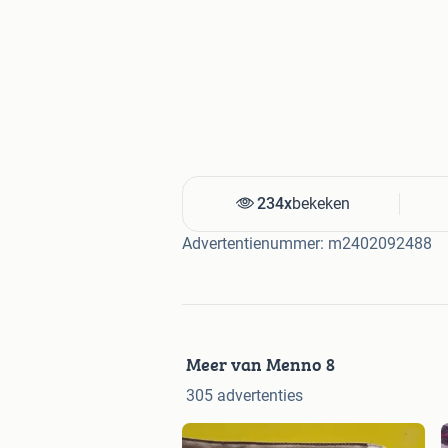
234x
bekeken
Advertentienummer: m2402092488
Meer van Menno 8
305 advertenties