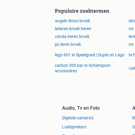
Populaire zoektermen
angelo litrico broek
lat
lederen broek heren
mr 
canda heren broek
ler
pu leren broek
mr 
lego 601 in Speelgoed | Duplo en Lego
te 
carbon 300 bar in Schietsport-
cal
accessoires
Audio, Tv en Foto
A
Digitale camera's
Luidsprekers
O