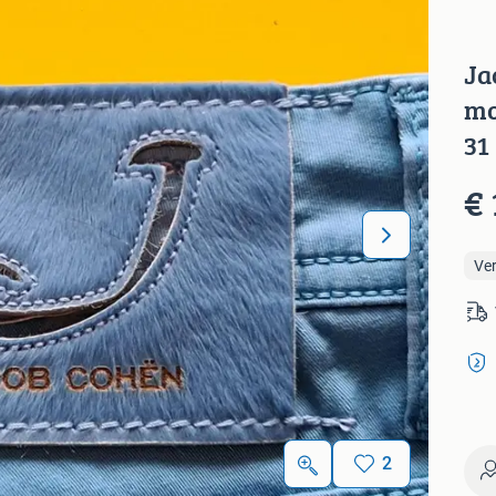
Ja
mo
31
€ 
Ve
2