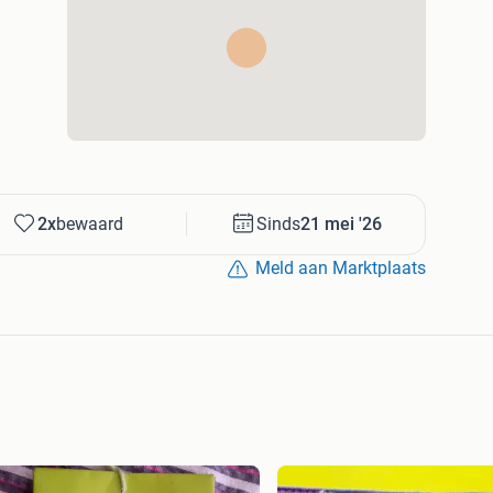
2x
bewaard
Sinds
21 mei '26
Meld aan Marktplaats