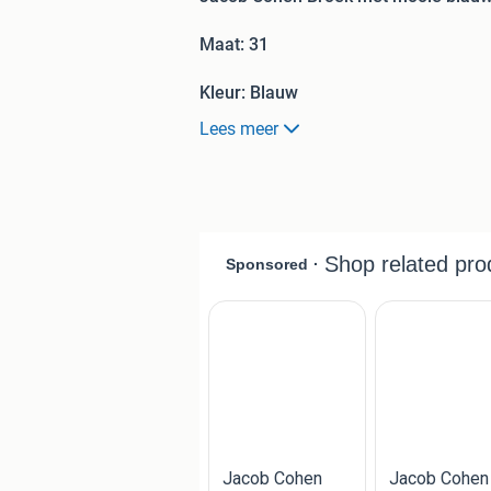
Maat: 31
Kleur: Blauw
Lees meer
=============================
Prijs: 119, 95 Euro
=============================
Slechts 1 KEER gedragen meer Niet
=============================
Winkel Prijs: 365 Euro
=============================
Lengte maat : 104 cm