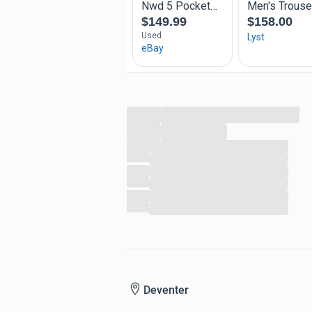
=============================
Pijp maat :17- 18 cm
=============================
...
U mag zelf ophalen
...
Kijk ook naar mijn andere advertenti
...
...
...
...
...
...
Deventer