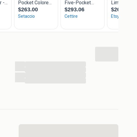
=======================
=======================
e
...
...
...
...