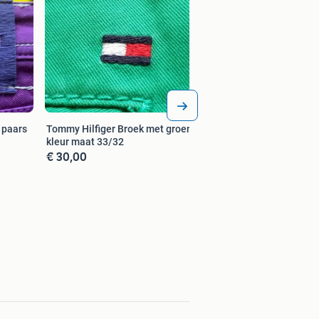
Nieuw PAL ZILERI Broek met witt
beige kleur maat 5
€ 55,00
 paars
Tommy Hilfiger Broek met groene
kleur maat 33/32
€ 30,00