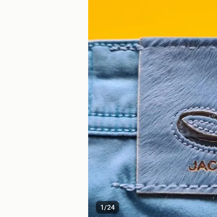
1
/
24