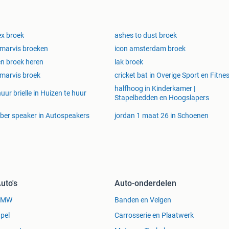
ex broek
ashes to dust broek
marvis broeken
icon amsterdam broek
en broek heren
lak broek
marvis broek
cricket bat in Overige Sport en Fitne
halfhoog in Kinderkamer |
huur brielle in Huizen te huur
Stapelbedden en Hoogslapers
iber speaker in Autospeakers
jordan 1 maat 26 in Schoenen
uto's
Auto-onderdelen
BMW
Banden en Velgen
pel
Carrosserie en Plaatwerk