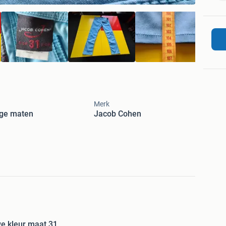
Merk
ige maten
Jacob Cohen
e kleur maat 31