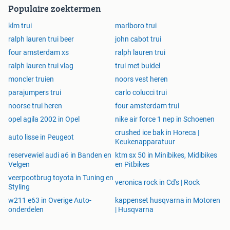
Populaire zoektermen
klm trui
marlboro trui
ralph lauren trui beer
john cabot trui
four amsterdam xs
ralph lauren trui
ralph lauren trui vlag
trui met buidel
moncler truien
noors vest heren
parajumpers trui
carlo colucci trui
noorse trui heren
four amsterdam trui
opel agila 2002 in Opel
nike air force 1 nep in Schoenen
crushed ice bak in Horeca |
auto lisse in Peugeot
Keukenapparatuur
reservewiel audi a6 in Banden en
ktm sx 50 in Minibikes, Midibikes
Velgen
en Pitbikes
veerpootbrug toyota in Tuning en
veronica rock in Cd's | Rock
Styling
w211 e63 in Overige Auto-
kappenset husqvarna in Motoren
onderdelen
| Husqvarna