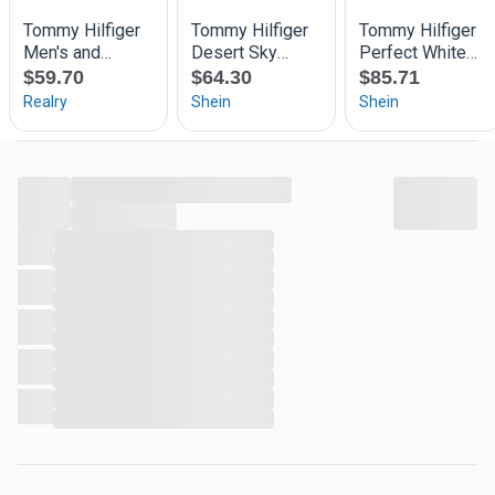
...
...
...
...
...
...
...
...
...
...
...
...