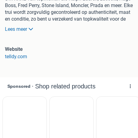
Boss, Fred Perry, Stone Island, Moncler, Prada en meer. Elke
trui wordt zorgvuldig gecontroleerd op authenticiteit, maat
en conditie, zo bent u verzekerd van topkwaliteit voor de
laagste prijs.
Lees meer
Bij elke aankoop ontvangt u extra korting. Bestellingen
worden verzonden met PostNL, inclusief track & trace en
Website
zijn doorgaans binnen 1-2 werkdagen in huis. Niet
telldy.com
tevreden? Retourneren is gratis en u krijgt uw geld volledig
terug.
Bezoek onze website om direct te bestellen. We kijken
ernaar uit om u als klant te verwelkomen!