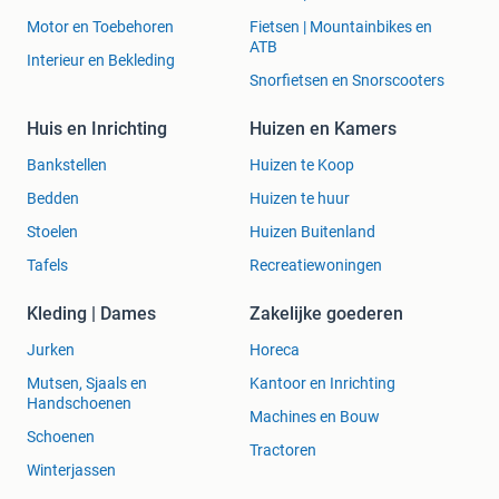
Motor en Toebehoren
Fietsen | Mountainbikes en
ATB
Interieur en Bekleding
Snorfietsen en Snorscooters
Huis en Inrichting
Huizen en Kamers
Bankstellen
Huizen te Koop
Bedden
Huizen te huur
Stoelen
Huizen Buitenland
Tafels
Recreatiewoningen
Kleding | Dames
Zakelijke goederen
Jurken
Horeca
Mutsen, Sjaals en
Kantoor en Inrichting
Handschoenen
Machines en Bouw
Schoenen
Tractoren
Winterjassen