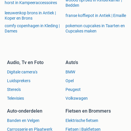
woood tipi bed in Kinderkamer |
horst in Kampeeraccessoires
Bedden
leeuwenkop brons in Antiek |
franse koffiepot in Antiek | Emaille
Koper en Brons
comfy copenhagen in Kleding |
pokemon cupcakes in Taarten en
Dames
Cupcakes maken
Audio, Tv en Foto
Auto's
Digitale camera's
BMW
Luidsprekers
Opel
Stereo's
Peugeot
Televisies
Volkswagen
Auto-onderdelen
Fietsen en Brommers
Banden en Velgen
Elektrische fietsen
Carrosserie en Plaatwerk
Fietsen | Bakfietsen