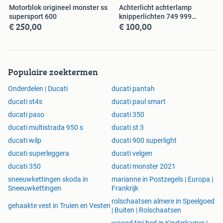
Motorblok origineel monster ss
Achterlicht achterlamp
supersport 600
knipperlichten 749 999
€ 250,00
€ 100,00
Multistrada
Populaire zoektermen
Onderdelen | Ducati
ducati pantah
ducati st4s
ducati paul smart
ducati paso
ducati 350
ducati multistrada 950 s
ducati st 3
ducati wilp
ducati 900 superlight
ducati superleggera
ducati velgen
ducati 350
ducati monster 2021
sneeuwkettingen skoda in
marianne in Postzegels | Europa |
Sneeuwkettingen
Frankrijk
rolschaatsen almere in Speelgoed
gehaakte vest in Truien en Vesten
| Buiten | Rolschaatsen