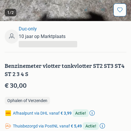
1
/
2
Duc-only
10 jaar op Marktplaats
...
Benzinemeter vlotter tankvlotter ST2 ST3 ST4
ST 2 3 4 S
€ 30,00
Ophalen of Verzenden
Afhaalpunt via DHL vanaf
€ 3,99
Actie!
Thuisbezorgd via PostNL vanaf
€ 5,49
Actie!