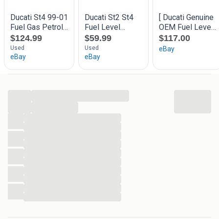
06-29357228
info@duc-only.nl
...
...
...
...
...
...
...
...
...
...
...
...