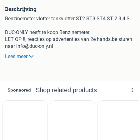
Beschrijving
Benzinemeter vlotter tankvlotter ST2 ST3 ST4 ST 2 3 4 S
DUC-ONLY heeft te koop Benzinemeter
LET OP !!, reacties op advertenties van 2e hands.be sturen
naar info@duc-only.nl
Via de berichtenbox van 2e hands werkt niet
Lees meer
Vlotter voor de ST modellen.
Opsturen mogelijk, afhalen op afspraak
Ook inkoop/inruil van onderdelen,schade,defecte en
gestrande ducati projecten.
Heel veel onderdelen op voorraad van verschillende
ducati's.
Mail maar info@duc-only.nl als u iets zoekt.
Duc-only