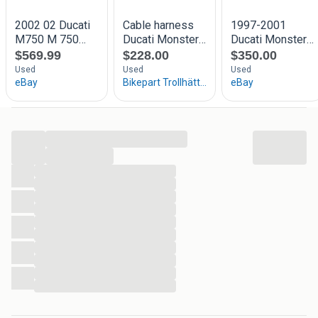
Duc-only
06-29357228
info@duc-only.nl
...
...
...
...
...
...
...
...
...
...
...
...