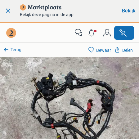
Bekijk
Bekijk deze pagina in de app
Terug
Bewaar
Delen