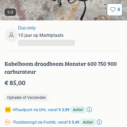
4
1
/
2
Duc-only
10 jaar op Marktplaats
...
Kabelboom draadboom Monster 600 750 900
carburateur
€ 85,00
Ophalen of Verzenden
Afhaalpunt via DHL vanaf
€ 3,99
Actie!
Thuisbezorgd via PostNL vanaf
€ 5,49
Actie!