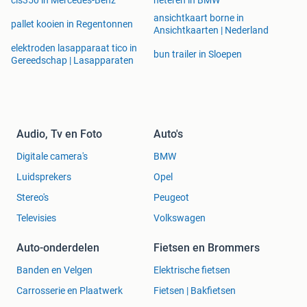
cls350 in Mercedes-Benz
heteren in BMW
ansichtkaart borne in
pallet kooien in Regentonnen
Ansichtkaarten | Nederland
elektroden lasapparaat tico in
bun trailer in Sloepen
Gereedschap | Lasapparaten
Audio, Tv en Foto
Auto's
Digitale camera's
BMW
Luidsprekers
Opel
Stereo's
Peugeot
Televisies
Volkswagen
Auto-onderdelen
Fietsen en Brommers
Banden en Velgen
Elektrische fietsen
Carrosserie en Plaatwerk
Fietsen | Bakfietsen