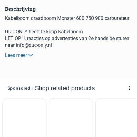
Beschrijving
Kabelboom draadboom Monster 600 750 900 carburateur
DUC-ONLY heeft te koop Kabelboom
LET OP !!, reacties op advertenties van 2e hands.be sturen
naar info@duc-only.nl
Via de berichtenbox van 2e hands werkt niet
Lees meer
Draadboom voor de monster 600 750 900 carburateur
zonder toerenteller.(draadboom met toerenteller aansluiting
ook op voorraad)
Opsturen mogelijk, afhalen op afspraak
Ook inkoop/inruil van onderdelen,schade,defecte en
gestrande ducati projecten.
Heel veel onderdelen op voorraad van verschillende
ducati's.
Mail maar info@duc-only.nl als u iets zoekt.