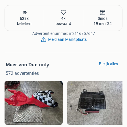
623x
4x
Sinds
bekeken
bewaard
19 mei '24
Advertentienummer: m2116757647
Meld aan Marktplaats
Meer van Duc-only
Bekijk alles
572 advertenties