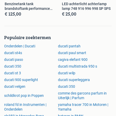
Benzinetank tank
LED achterlicht achterlamp
brandstoftank performance
lamp 748 916 996 998 SP SPS
€ 125,00
€ 25,00
Multistrada 620
Populaire zoektermen
Onderdelen | Ducati
ducati pantah
ducati st4s
ducati paul smart
ducati paso
cagiva elefant 900
ducati 350
ducati multistrada 950 s
ducati st 3
ducati wilp
ducati 900 superlight
ducati superleggera
ducati velgen
ducati 350
comme des garcons parfum in
schildkrot pop in Poppen
Uiterlijk | Parfum
roland fd in Instrumenten |
yamaha tracer 700 in Motoren |
Onderdelen
Yamaha