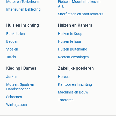
Motor en Toebehoren
Fietsen | Mountainbikes en
ATB
Interieur en Bekleding
Snorfietsen en Snorscooters
Huis en Inrichting
Huizen en Kamers
Bankstellen
Huizen te Koop
Bedden
Huizen te huur
Stoelen
Huizen Buitenland
Tafels
Recreatiewoningen
Kleding | Dames
Zakelijke goederen
Jurken
Horeca
Mutsen, Sjaals en
Kantoor en Inrichting
Handschoenen
Machines en Bouw
Schoenen
Tractoren
Winterjassen