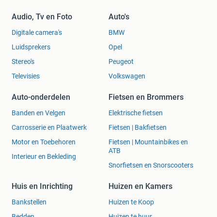
Audio, Tv en Foto
Auto's
Digitale camera's
BMW
Luidsprekers
Opel
Stereo's
Peugeot
Televisies
Volkswagen
Auto-onderdelen
Fietsen en Brommers
Banden en Velgen
Elektrische fietsen
Carrosserie en Plaatwerk
Fietsen | Bakfietsen
Motor en Toebehoren
Fietsen | Mountainbikes en
ATB
Interieur en Bekleding
Snorfietsen en Snorscooters
Huis en Inrichting
Huizen en Kamers
Bankstellen
Huizen te Koop
Bedden
Huizen te huur