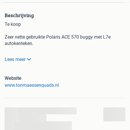
Beschrijving
Te koop
Zeer nette gebruikte Polaris ACE 570 buggy met L7e
autokenteken.
Bouwjaar: 2015
Lees meer
Km stand: 3535km.
Kleur: origineel blauw maar is op dit moment zwart
bestickert.
Website
1 persoons buggy.
www.tonmaessenquads.nl
4x4 elektronisch inschakel baar. automaat met een hoge
en lage versnelling vooruit en een terug uit versnelling.
570cc viertakt motor water gekoeld en elektrisch gestart.
...
Met tal van optie's zoals:
...
vooruit, open klapbare deuren, koffer achterop, nerfbars,
...
extra voorbumper, lier, stevige spiegels, achter ruit, dwt
...