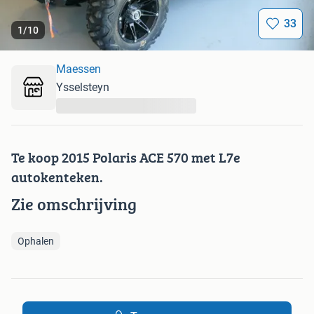
33
1
/
10
Maessen
Ysselsteyn
...
Te koop 2015 Polaris ACE 570 met L7e
autokenteken.
Zie omschrijving
Ophalen