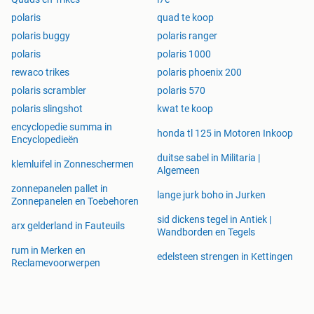
polaris
quad te koop
polaris buggy
polaris ranger
polaris
polaris 1000
rewaco trikes
polaris phoenix 200
polaris scrambler
polaris 570
polaris slingshot
kwat te koop
encyclopedie summa in
honda tl 125 in Motoren Inkoop
Encyclopedieën
duitse sabel in Militaria |
klemluifel in Zonneschermen
Algemeen
zonnepanelen pallet in
lange jurk boho in Jurken
Zonnepanelen en Toebehoren
sid dickens tegel in Antiek |
arx gelderland in Fauteuils
Wandborden en Tegels
rum in Merken en
edelsteen strengen in Kettingen
Reclamevoorwerpen