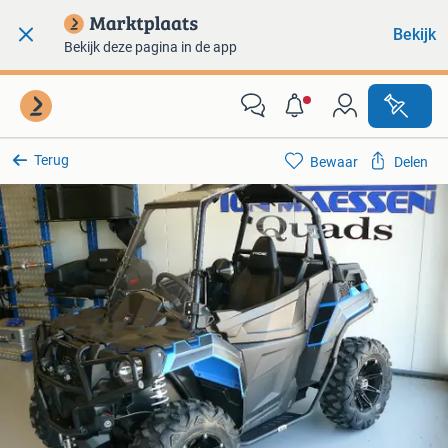
Bekijk
Bekijk deze pagina in de app
Terug
Bewaar
Delen