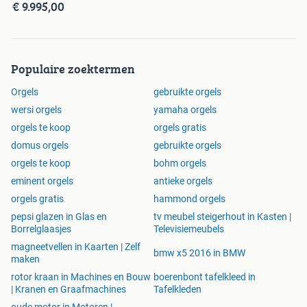
€ 9.995,00
Populaire zoektermen
Orgels
gebruikte orgels
wersi orgels
yamaha orgels
orgels te koop
orgels gratis
domus orgels
gebruikte orgels
orgels te koop
bohm orgels
eminent orgels
antieke orgels
orgels gratis
hammond orgels
pepsi glazen in Glas en
tv meubel steigerhout in Kasten |
Borrelglaasjes
Televisiemeubels
magneetvellen in Kaarten | Zelf
bmw x5 2016 in BMW
maken
rotor kraan in Machines en Bouw
boerenbont tafelkleed in
| Kranen en Graafmachines
Tafelkleden