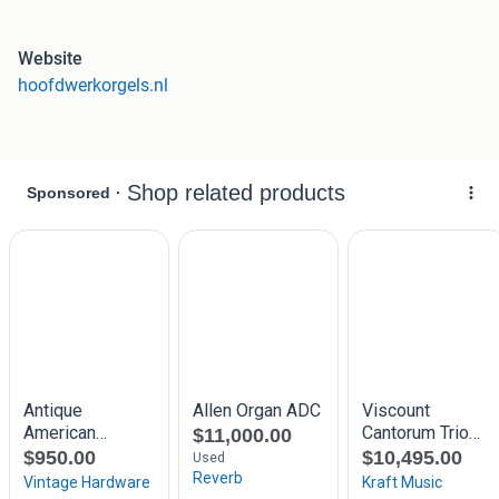
de betreffende kerk bevindt.
Website
Het orgel is uitgerust met een intern audiosysteem met
hoofdwerkorgels.nl
meerdere speakers en een subwoofer. De luidsprekers zijn
strategisch in het orgel geplaatst: bovenin het orgel, onder
de lessenaar ter hoogte van het onderklavier, en onderin het
orgel bevindt zich de subwoofer. Deze opstelling zorgt voor
een volle, gebalanceerde klank en een krachtige, natuurlijke
basweergave.
Het orgel kan worden uitgerust met Hauptwerk of Sweelinq
en biedt daarmee toegang tot een hoogwaardige virtuele
pijporgelervaring.
Een compleet uitgewerkt orgelconcept in een niet eerder
vertoonde prijsklasse!
Modellen
Sweelinck20 – € 6.795,-
• 2 klavieren
• Afmetingen:
Breedte 127 cm