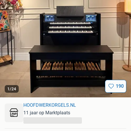
190
1
/
24
HOOFDWERKORGELS.NL
11 jaar op Marktplaats
...