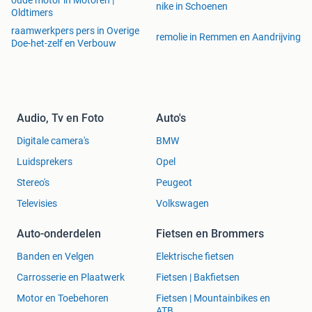
oude motor in Motoren |
nike in Schoenen
Oldtimers
raamwerkpers pers in Overige
remolie in Remmen en Aandrijving
Doe-het-zelf en Verbouw
Audio, Tv en Foto
Auto's
Digitale camera's
BMW
Luidsprekers
Opel
Stereo's
Peugeot
Televisies
Volkswagen
Auto-onderdelen
Fietsen en Brommers
Banden en Velgen
Elektrische fietsen
Carrosserie en Plaatwerk
Fietsen | Bakfietsen
Motor en Toebehoren
Fietsen | Mountainbikes en
ATB