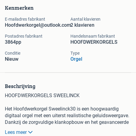
Kenmerken
E-mailadres fabrikant
Aantal klavieren
Hoofdwerkorgel@outlook.com
2 klavieren
Postadres fabrikant
Handelsnaam fabrikant
3864pp
HOOFDWERKORGELS
Conditie
Type
Nieuw
Orgel
Beschrijving
HOOFDWERKORGELS SWEELINCK
Het Hoofdwerkorgel Sweelinck30 is een hoogwaardig
digitaal orgel met een uiterst realistische geluidsweergave.
Dankzij de zorgvuldige klankopbouw en het geavanceerde
audiosysteem ontstaat een indrukwekkende ruimtelijke
Lees meer
beleving, waardoor het voelt alsof u zich daadwerkelijk in