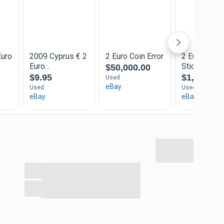
...
...
...
...