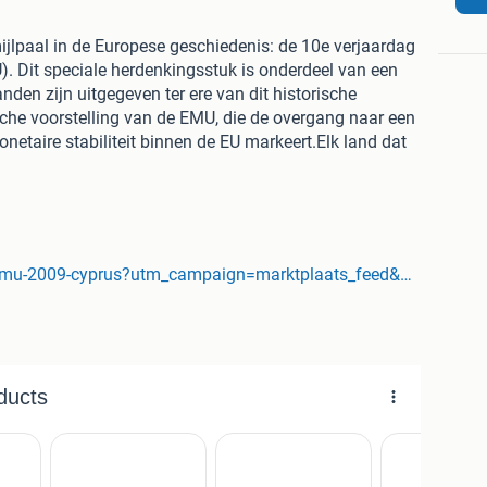
ijlpaal in de Europese geschiedenis: de 10e verjaardag
. Dit speciale herdenkingsstuk is onderdeel van een
den zijn uitgegeven ter ere van dit historische
he voorstelling van de EMU, die de overgang naar een
etaire stabiliteit binnen de EU markeert.Elk land dat
eft mag jaarlijks twee herdenkingsmunten uitgeven. Wat
 van de gewone twee euro munten is het
 zijde. Alleen de twee euro munt mag als
ijn in het hele eurogebied wettig betaalmiddel; ze
n gebruikt en moeten worden geaccepteerd.Uw 2 euro
www.munt-online.nl/product/2-euro-emu-2009-cyprus?utm_campaign=marktplaats_feed&utm_content=&utm_source=marktplaats&utm_medium=cpc&utm_term=1435-eur2-0164
capsule met een algemeen certificaat van echtheid.