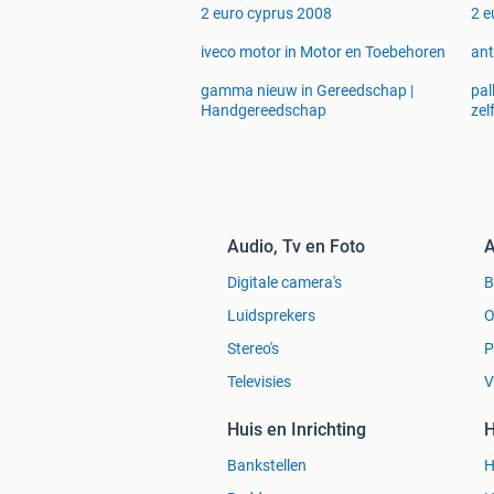
2 euro cyprus 2008
2 e
iveco motor in Motor en Toebehoren
ant
gamma nieuw in Gereedschap |
pal
Handgereedschap
zel
Audio, Tv en Foto
A
Digitale camera's
Luidsprekers
O
Stereo's
P
Televisies
V
Huis en Inrichting
H
Bankstellen
H