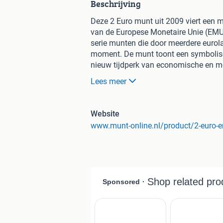
Beschrijving
Deze 2 Euro munt uit 2009 viert een m
van de Europese Monetaire Unie (EMU)
serie munten die door meerdere eurolan
moment. De munt toont een symbolisc
nieuw tijdperk van economische en mon
de euro als officiële munteenheid he
Lees meer
deze herdenkingsmunten onderscheid
herdenkingsonderwerp op de nationale
herdenkingsmunt gebruikt worden. Ze z
Website
kunnen als gewone euromunten worde
munt wordt geleverd in beschermende 