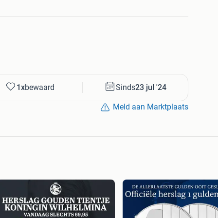
1x
bewaard
Sinds
23 jul '24
Meld aan Marktplaats