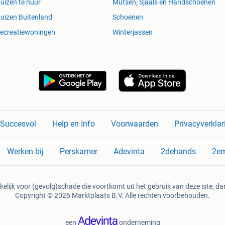
uizen te huur
Mutsen, Sjaals en Handschoenen
uizen Buitenland
Schoenen
ecreatiewoningen
Winterjassen
n Succesvol
Help en Info
Voorwaarden
Privacyverklar
Werken bij
Perskamer
Adevinta
2dehands
2e
kelijk voor (gevolg)schade die voortkomt uit het gebruik van deze site, dan
Copyright © 2026 Marktplaats B.V. Alle rechten voorbehouden.
een
onderneming