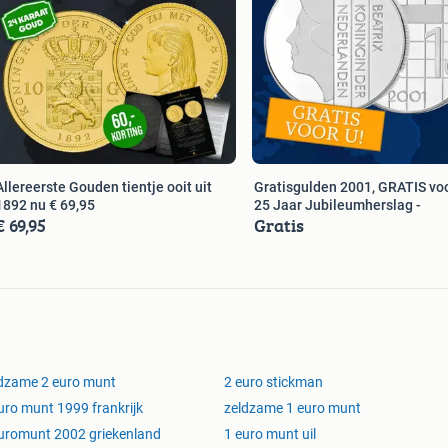
Allereerste Gouden tientje ooit uit
Gratisgulden 2001, GRATIS voo
1892 nu € 69,95
25 Jaar Jubileumherslag -
€ 69,95
Gratis
dzame 2 euro munt
2 euro stickman
uro munt 1999 frankrijk
zeldzame 1 euro munt
uromunt 2002 griekenland
1 euro munt uil