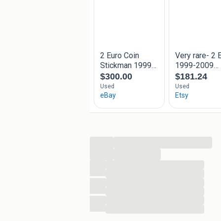
...
...
...
...
...
...
...
...