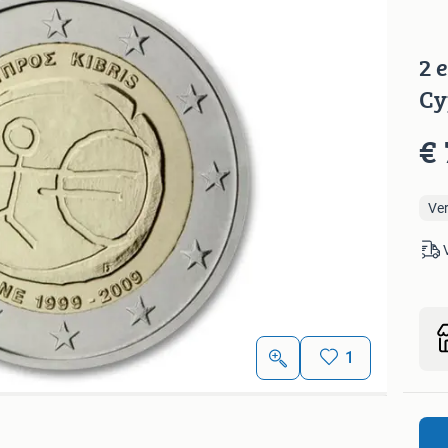
2 
Cy
€ 
Ve
1