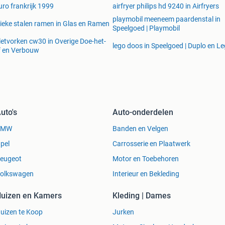
uro frankrijk 1999
airfryer philips hd 9240 in Airfryers
playmobil meeneem paardenstal in
ieke stalen ramen in Glas en Ramen
Speelgoed | Playmobil
letvorken cw30 in Overige Doe-het-
lego doos in Speelgoed | Duplo en L
f en Verbouw
uto's
Auto-onderdelen
BMW
Banden en Velgen
pel
Carrosserie en Plaatwerk
eugeot
Motor en Toebehoren
olkswagen
Interieur en Bekleding
uizen en Kamers
Kleding | Dames
uizen te Koop
Jurken