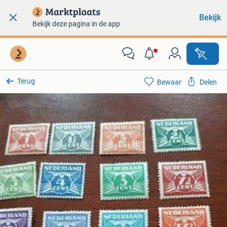
Bekijk
Bekijk deze pagina in de app
Terug
Bewaar
Delen