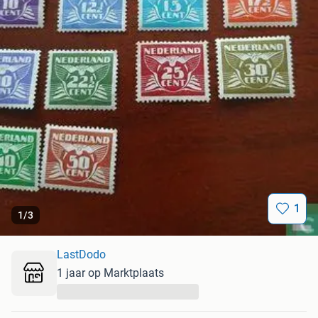
1
1
/
3
LastDodo
1 jaar op Marktplaats
...