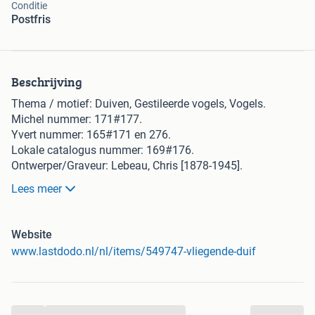
Conditie
Postfris
Beschrijving
Thema / motief: Duiven, Gestileerde vogels, Vogels.
Michel nummer: 171#177.
Yvert nummer: 165#171 en 276.
Lokale catalogus nummer: 169#176.
Ontwerper/Graveur: Lebeau, Chris [1878-1945].
Drukker: Joh. Enschedé.
Lees meer
Tanding type: Getand.
Watermerk: Ringen verticaal.
Luminescentie: Geen.
Website
Druktechniek: Offsetdruk.
www.lastdodo.nl/nl/items/549747-vliegende-duif
Opmerkingen verkoper
18 zegels
...