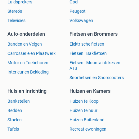
Luidsprekers
Opel
Stereo's
Peugeot
Televisies
Volkswagen
Auto-onderdelen
Fietsen en Brommers
Banden en Velgen
Elektrische fietsen
Carrosserie en Plaatwerk
Fietsen | Bakfietsen
Motor en Toebehoren
Fietsen | Mountainbikes en
ATB
Interieur en Bekleding
Snorfietsen en Snorscooters
Huis en Inrichting
Huizen en Kamers
Bankstellen
Huizen te Koop
Bedden
Huizen te huur
Stoelen
Huizen Buitenland
Tafels
Recreatiewoningen