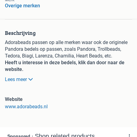
Overige merken
Beschrijving
Adorabeads passen op alle merken waar ook de originele
Pandora bedels op passen, zoals Pandora, Trollbeads,
Tedora, Biagi, Larenza, Chamilia, Heart Beads, etc.
Heeft u interesse in deze bedels, klik dan door naar de
website.
Wilt u meer informatie of heeft u vragen, stuur een berichtje
Lees meer
via Marktplaats, of via info.adorabeads@gmail.com.
Adorabeads heeft een groot assortiment voordelige
Pandora Style bedels:
Website
Verzilverde bedels
vanaf € 0,06
www.adorabeads.nl
Glasbedels vanaf € 0,10
925 Sterling zilveren glasbedels vanaf € 0,50
RVS bedels vanaf € 0,95
Stoppers-clips
vanaf
€ 0,95
Dubbel verzilverde bedels vanaf € 1,25