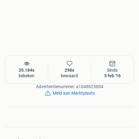
35.184x
298x
Sinds
bekeken
bewaard
5 feb '16
Advertentienummer: a1048625804
Meld aan Marktplaats