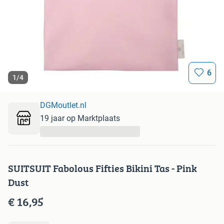
6
1
/
4
DGMoutlet.nl
19 jaar op Marktplaats
...
SUITSUIT Fabolous Fifties Bikini Tas - Pink
Dust
€ 16,95