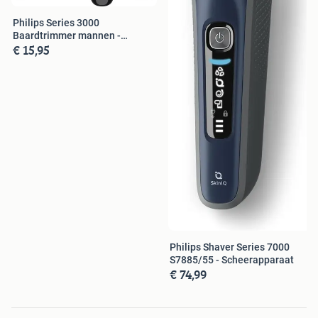
Philips Series 3000
Baardtrimmer mannen -
€ 15,95
BT3620/15
Philips Shaver Series 7000
S7885/55 - Scheerapparaat
€ 74,99