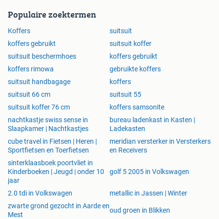
Populaire zoektermen
Koffers
suitsuit
koffers gebruikt
suitsuit koffer
suitsuit beschermhoes
koffers gebruikt
koffers rimowa
gebruikte koffers
suitsuit handbagage
koffers
suitsuit 66 cm
suitsuit 55
suitsuit koffer 76 cm
koffers samsonite
nachtkastje swiss sense in
bureau ladenkast in Kasten |
Slaapkamer | Nachtkastjes
Ladekasten
cube travel in Fietsen | Heren |
meridian versterker in Versterkers
Sportfietsen en Toerfietsen
en Receivers
sinterklaasboek poortvliet in
Kinderboeken | Jeugd | onder 10
golf 5 2005 in Volkswagen
jaar
2.0 tdi in Volkswagen
metallic in Jassen | Winter
zwarte grond gezocht in Aarde en
oud groen in Blikken
Mest