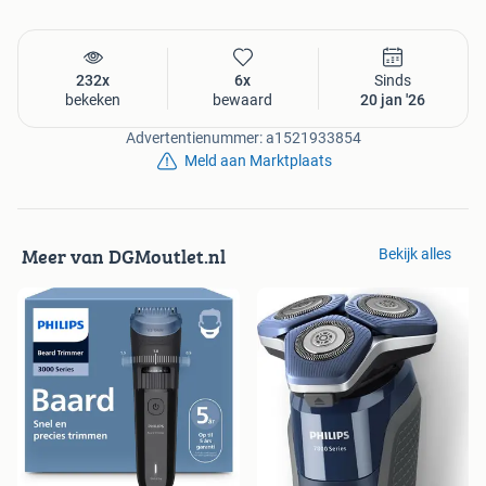
232x
6x
Sinds
bekeken
bewaard
20 jan '26
Advertentienummer: a1521933854
Meld aan Marktplaats
Meer van DGMoutlet.nl
Bekijk alles