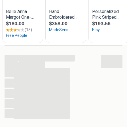
...
...
...
...
...
...
...
...
...
...
...
...