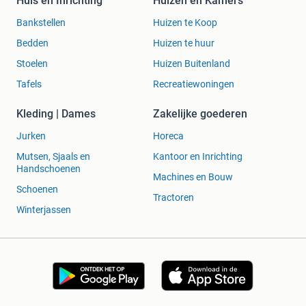
Huis en Inrichting
Huizen en Kamers
Bankstellen
Huizen te Koop
Bedden
Huizen te huur
Stoelen
Huizen Buitenland
Tafels
Recreatiewoningen
Kleding | Dames
Zakelijke goederen
Jurken
Horeca
Mutsen, Sjaals en
Kantoor en Inrichting
Handschoenen
Machines en Bouw
Schoenen
Tractoren
Winterjassen