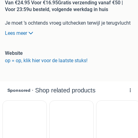
Van €24.95 Voor €16.95Gratis verzending vanaf €50 |
Voor 23:59u besteld, volgende werkdag in huis
Je moet ’s ochtends vroeg uitchecken terwijl je terugvlucht
pas aan het einde van de dag is en je nog heerlijk wilt
Lees meer
genieten van zon, strand en zee. Maar ja, waar laat je dan
je natte bikini? Niet in een plastic tasje, toch? We hebben
nu een betere en vooral mooiere oplossing voor je. In dit
Website
waterdichte bikinitasje kun je zonder zorgen je natte bikini
op = op, klik hier voor de laatste stuks!
kwijt en bij de rest van je kleding stoppen. Dus relax en
geniet nog even flink van de zon, zand en de zee.
Word geleverd exclusief bikini.
Voordelen Gratis verzending vanaf € 50,-* Voor 23:59
besteld, volgende werkdag in huis 14 dagen bedenktijd
Kortingen tot wel 70%