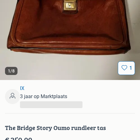
1
1
/
8
IX
3 jaar op Marktplaats
...
The Bridge Story Oumo rundleer tas
€ 250,00