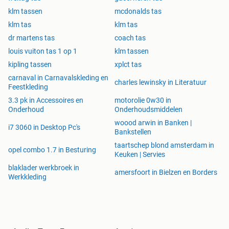
klm tassen
mcdonalds tas
klm tas
klm tas
dr martens tas
coach tas
louis vuiton tas 1 op 1
klm tassen
kipling tassen
xplct tas
carnaval in Carnavalskleding en
charles lewinsky in Literatuur
Feestkleding
3.3 pk in Accessoires en
motorolie 0w30 in
Onderhoud
Onderhoudsmiddelen
woood arwin in Banken |
i7 3060 in Desktop Pc's
Bankstellen
taartschep blond amsterdam in
opel combo 1.7 in Besturing
Keuken | Servies
blaklader werkbroek in
amersfoort in Bielzen en Borders
Werkkleding