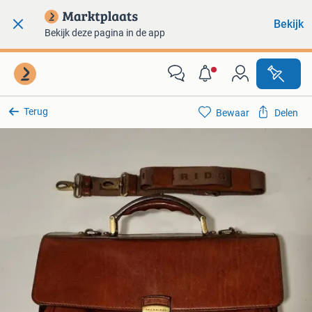
Bekijk
Bekijk deze pagina in de app
Terug
Bewaar
Delen