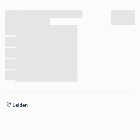
...
...
...
...
...
...
...
...
...
...
...
...
Leiden