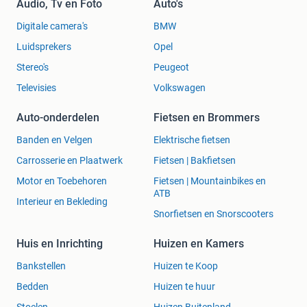
Audio, Tv en Foto
Auto's
Digitale camera's
BMW
Luidsprekers
Opel
Stereo's
Peugeot
Televisies
Volkswagen
Auto-onderdelen
Fietsen en Brommers
Banden en Velgen
Elektrische fietsen
Carrosserie en Plaatwerk
Fietsen | Bakfietsen
Motor en Toebehoren
Fietsen | Mountainbikes en
ATB
Interieur en Bekleding
Snorfietsen en Snorscooters
Huis en Inrichting
Huizen en Kamers
Bankstellen
Huizen te Koop
Bedden
Huizen te huur