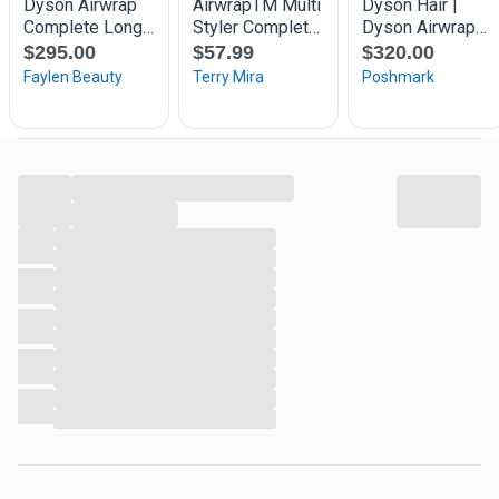
...
...
...
...
...
...
...
...
...
...
...
...