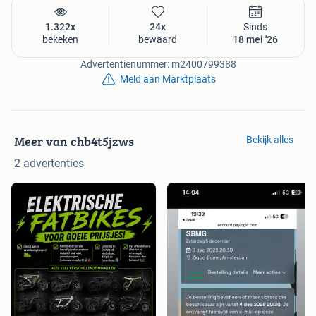
1.322x
24x
Sinds
bekeken
bewaard
18 mei '26
Advertentienummer: m2400799388
Meld aan Marktplaats
Meer van chb4t5jzws
Bekijk alles
2 advertenties