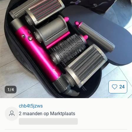
24
1
/
4
chb4t5jzws
2 maanden op Marktplaats
...