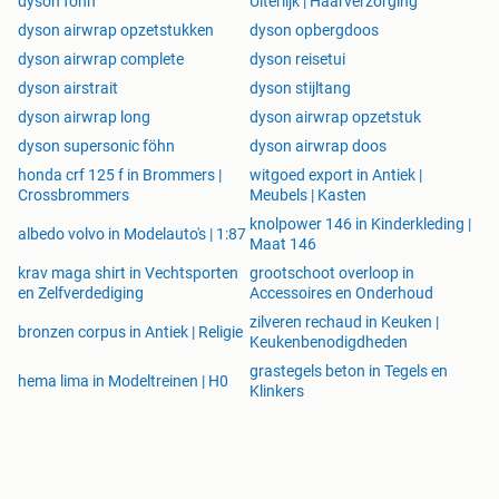
dyson fohn
Uiterlijk | Haarverzorging
dyson airwrap opzetstukken
dyson opbergdoos
dyson airwrap complete
dyson reisetui
dyson airstrait
dyson stijltang
dyson airwrap long
dyson airwrap opzetstuk
dyson supersonic föhn
dyson airwrap doos
honda crf 125 f in Brommers |
witgoed export in Antiek |
Crossbrommers
Meubels | Kasten
knolpower 146 in Kinderkleding |
albedo volvo in Modelauto's | 1:87
Maat 146
krav maga shirt in Vechtsporten
grootschoot overloop in
en Zelfverdediging
Accessoires en Onderhoud
zilveren rechaud in Keuken |
bronzen corpus in Antiek | Religie
Keukenbenodigdheden
grastegels beton in Tegels en
hema lima in Modeltreinen | H0
Klinkers