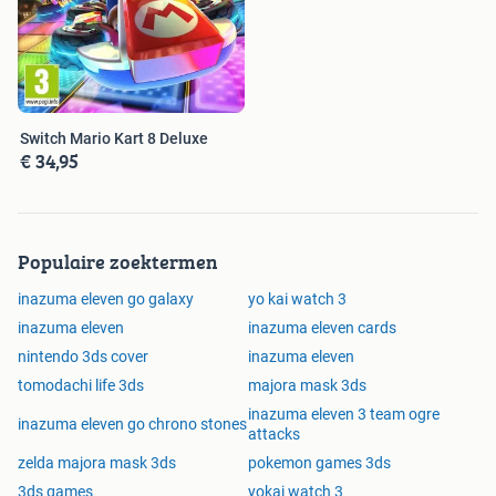
Switch Mario Kart 8 Deluxe
€ 34,95
Populaire zoektermen
inazuma eleven go galaxy
yo kai watch 3
inazuma eleven
inazuma eleven cards
nintendo 3ds cover
inazuma eleven
tomodachi life 3ds
majora mask 3ds
inazuma eleven 3 team ogre
inazuma eleven go chrono stones
attacks
zelda majora mask 3ds
pokemon games 3ds
3ds games
yokai watch 3