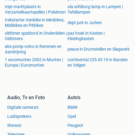
mijn marktplaats in
ola wihlborg lamp in Lampen |
Verzamelkaartspellen | Pokémon
Tafellampen
trekstarter minibike in Minibikes,
dept jurk in Jurken
Midibikes en Pitbikes
oldtimer spatbord in Onderdelen |
pax hoek in Kasten |
Oldtimers
Kledingkasten
abs pomp volvo in Remmen en
peace in Drumstellen en Slagwerk
Aandrijving
1 euromunten 2002 in Munten |
continental 235 45 19 in Banden
Europa | Euromunten
en Velgen
Audio, Tv en Foto
Auto's
Digitale camera's
BMW
Luidsprekers
Opel
Stereo's
Peugeot
Televisies
Volkswagen