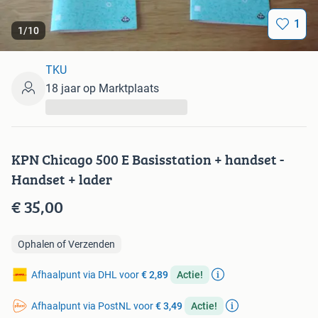
1
1
/
10
TKU
18 jaar op Marktplaats
...
KPN Chicago 500 E Basisstation + handset -
Handset + lader
€ 35,00
Ophalen of Verzenden
Afhaalpunt via DHL voor
€ 2,89
Actie!
Afhaalpunt via PostNL voor
€ 3,49
Actie!