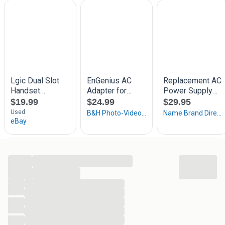
...
...
...
...
...
...
...