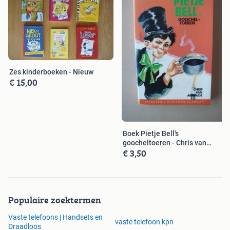
Zes kinderboeken - Nieuw
€ 15,00
Boek Pietje Bell's
goocheltoeren - Chris van
€ 3,50
Abkoude
Populaire zoektermen
Vaste telefoons | Handsets en
vaste telefoon kpn
Draadloos