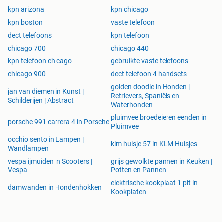
kpn arizona
kpn chicago
kpn boston
vaste telefoon
dect telefoons
kpn telefoon
chicago 700
chicago 440
kpn telefoon chicago
gebruikte vaste telefoons
chicago 900
dect telefoon 4 handsets
golden doodle in Honden |
jan van diemen in Kunst |
Retrievers, Spaniëls en
Schilderijen | Abstract
Waterhonden
pluimvee broedeieren eenden in
porsche 991 carrera 4 in Porsche
Pluimvee
occhio sento in Lampen |
klm huisje 57 in KLM Huisjes
Wandlampen
vespa ijmuiden in Scooters |
grijs gewolkte pannen in Keuken |
Vespa
Potten en Pannen
elektrische kookplaat 1 pit in
damwanden in Hondenhokken
Kookplaten