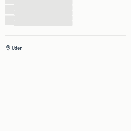
...
...
...
...
...
Uden