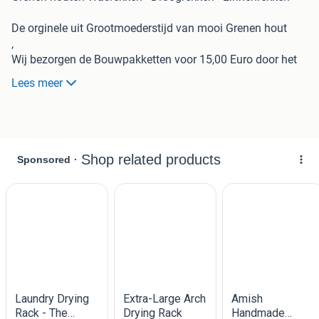
De orginele uit Grootmoederstijd van mooi Grenen hout
,
Wij bezorgen de Bouwpakketten voor 15,00 Euro door het
gehele land,
Lees meer
,,,,,,,,,,,,,,,,,,,,,,,,,,,,,,,,,,,,,,,,,,,,,,,,,,,,,,,
3 Modellen met Ronde stok bovenin
,,,,,,,,,,,,,,,,,,,,,,,,,,,,,,,,,,,,,,,,,,,,,,,,,,,,,,,,,,,,,,
,
Grote model breed 200cm en hoog 170cm vaste prijs
120,00
euro
Deze zijn met 10 latten dus meer ophang mogelijkheden
dan die met 8 latten die verkocht worden
,,,,,,,,,,,,,,,,,,,,,,,,,,,,,,,,,,,,,,,,,,,,,,,,,,,,,,,,,,,,,,,,,,,,,,,
Midden model breed 175cm en hoog 140cm vaste prijs
90,00
euro ,
Deze zijn met 8 latten dus meer ophang mogelijkheden
dan die met 6 latten die verkocht worden
,,,,,,,,,,,,,,,,,,,,,,,,,,,,,,,,,,,,,,,,,,,,,,,,,,,,,,,,,,,,,,,,,,,,,,,,,,,,