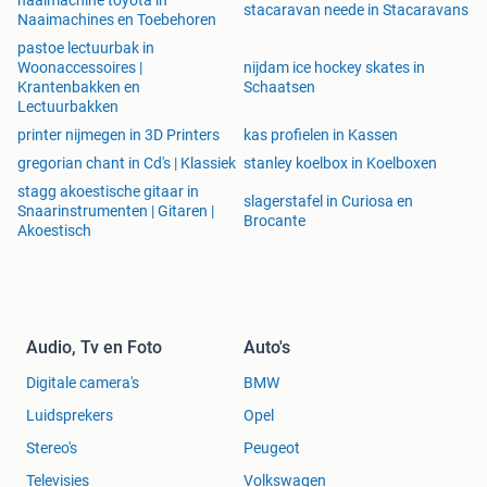
naaimachine toyota in
stacaravan neede in Stacaravans
Naaimachines en Toebehoren
pastoe lectuurbak in
Woonaccessoires |
nijdam ice hockey skates in
Krantenbakken en
Schaatsen
Lectuurbakken
printer nijmegen in 3D Printers
kas profielen in Kassen
gregorian chant in Cd's | Klassiek
stanley koelbox in Koelboxen
stagg akoestische gitaar in
slagerstafel in Curiosa en
Snaarinstrumenten | Gitaren |
Brocante
Akoestisch
Audio, Tv en Foto
Auto's
Digitale camera's
BMW
Luidsprekers
Opel
Stereo's
Peugeot
Televisies
Volkswagen