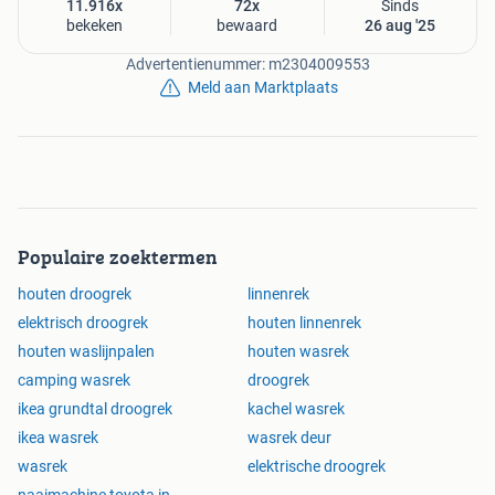
11.916x
72x
Sinds
bekeken
bewaard
26 aug '25
Advertentienummer: m2304009553
Meld aan Marktplaats
Populaire zoektermen
houten droogrek
linnenrek
elektrisch droogrek
houten linnenrek
houten waslijnpalen
houten wasrek
camping wasrek
droogrek
ikea grundtal droogrek
kachel wasrek
ikea wasrek
wasrek deur
wasrek
elektrische droogrek