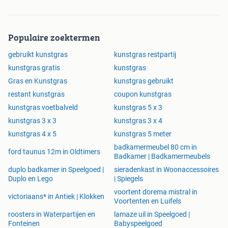
Populaire zoektermen
gebruikt kunstgras
kunstgras restpartij
kunstgras gratis
kunstgras
Gras en Kunstgras
kunstgras gebruikt
restant kunstgras
coupon kunstgras
kunstgras voetbalveld
kunstgras 5 x 3
kunstgras 3 x 3
kunstgras 3 x 4
kunstgras 4 x 5
kunstgras 5 meter
badkamermeubel 80 cm in
ford taunus 12m in Oldtimers
Badkamer | Badkamermeubels
duplo badkamer in Speelgoed |
sieradenkast in Woonaccessoires
Duplo en Lego
| Spiegels
voortent dorema mistral in
victoriaans* in Antiek | Klokken
Voortenten en Luifels
roosters in Waterpartijen en
lamaze uil in Speelgoed |
Fonteinen
Babyspeelgoed