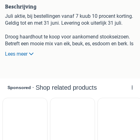
Beschrijving
Juli aktie, bij bestellingen vanaf 7 kuub 10 procent korting.
Geldig tot en met 31 juni. Levering ook uiterlijk 31 juli.
Droog haardhout te koop voor aankomend stookseizoen.
Betreft een mooie mix van eik, beuk, es, esdoorn en berk. Is
gezaagd op 25 cm lengte, past dus in iedere kachel. Prijs is
Lees meer
130 euro per kuub.
Tevens ook het volgende te koop
Eik 135 euro per kuub
Beuk 135 euro per kuub
Naaldhout 100 euro per kuub
Betreft allemaal droog haardhout
Bezorgen is mogelijk in overleg. Kosten zijn afhankelijk van
hoeveelheid en afstand. Betreft losgestorte kuubs.