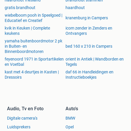
haardhout friesland
brandhout stammen
gratis brandhout
haardhout
wiebelboom pooh in Speelgoed |
kranenburg in Campers
Educatief en Creatief
kvik in Keuken | Complete
icom zender in Zenders en
keukens
Ontvangers
yamaha buitenboordmotor 2 pk
in Buiten- en
bed 160 x 210 in Campers
Binnenboordmotoren
feyenoord 1971 in Sportartikelen
orient in Antiek | Wandborden en
en Voetbal
Tegels
kast met 4 deurtjes in Kasten |
daf 66 in Handleidingen en
Dressoirs
Instructieboekjes
Audio, Tv en Foto
Auto's
Digitale camera's
BMW
Luidsprekers
Opel