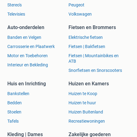
Stereo's
Peugeot
Televisies
Volkswagen
Auto-onderdelen
Fietsen en Brommers
Banden en Velgen
Elektrische fietsen
Carrosserie en Plaatwerk
Fietsen | Bakfietsen
Motor en Toebehoren
Fietsen | Mountainbikes en
ATB
Interieur en Bekleding
Snorfietsen en Snorscooters
Huis en Inrichting
Huizen en Kamers
Bankstellen
Huizen te Koop
Bedden
Huizen te huur
Stoelen
Huizen Buitenland
Tafels
Recreatiewoningen
Kleding | Dames
Zakelijke goederen