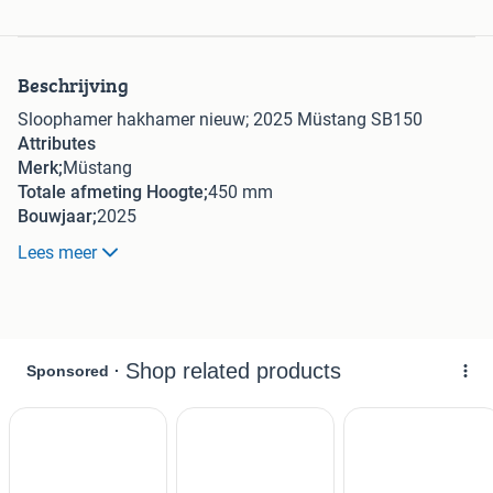
Beschrijving
Sloophamer hakhamer nieuw; 2025 Müstang SB150
Attributes
Merk;
Müstang
Totale afmeting Hoogte;
450 mm
Bouwjaar;
2025
Totale afmeting L;
800 mm
Lees meer
Eigen gewicht;
123 kg
Serienummer;
AH250028
Type;
SB150
Totale afmeting Breedte;
300 mm
Additional Information;
Geen kopplaat, flow 20-35 l/min,
werkdruk 150 bar, platte beitel
Gewichts klasse; 1.0-3.0 ton
Prijs; € 1950.-