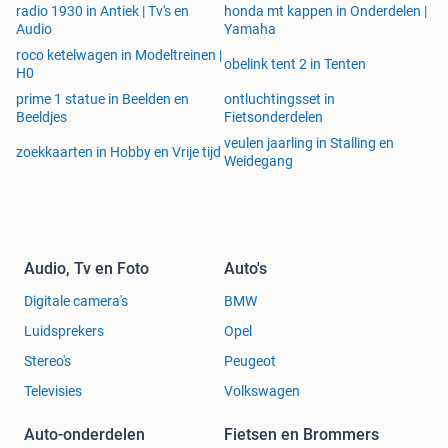
radio 1930 in Antiek | Tv's en
honda mt kappen in Onderdelen |
Audio
Yamaha
roco ketelwagen in Modeltreinen |
obelink tent 2 in Tenten
H0
prime 1 statue in Beelden en
ontluchtingsset in
Beeldjes
Fietsonderdelen
veulen jaarling in Stalling en
zoekkaarten in Hobby en Vrije tijd
Weidegang
Audio, Tv en Foto
Auto's
Digitale camera's
BMW
Luidsprekers
Opel
Stereo's
Peugeot
Televisies
Volkswagen
Auto-onderdelen
Fietsen en Brommers