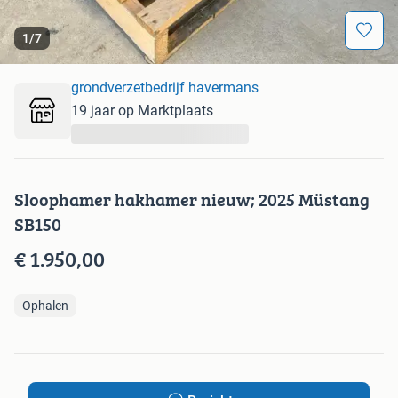
1
/
7
grondverzetbedrijf havermans
19 jaar op Marktplaats
...
Sloophamer hakhamer nieuw; 2025 Müstang
SB150
€ 1.950,00
Ophalen