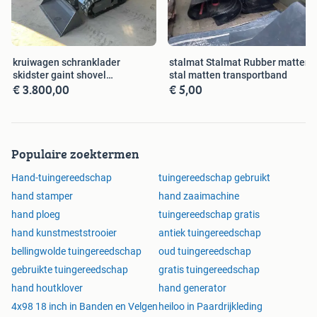
kruiwagen schranklader
stalmat Stalmat Rubber matten
skidster gaint shovel
stal matten transportband
€ 3.800,00
€ 5,00
minigraver
Populaire zoektermen
Hand-tuingereedschap
tuingereedschap gebruikt
hand stamper
hand zaaimachine
hand ploeg
tuingereedschap gratis
hand kunstmeststrooier
antiek tuingereedschap
bellingwolde tuingereedschap
oud tuingereedschap
gebruikte tuingereedschap
gratis tuingereedschap
hand houtklover
hand generator
4x98 18 inch in Banden en Velgen
heiloo in Paardrijkleding