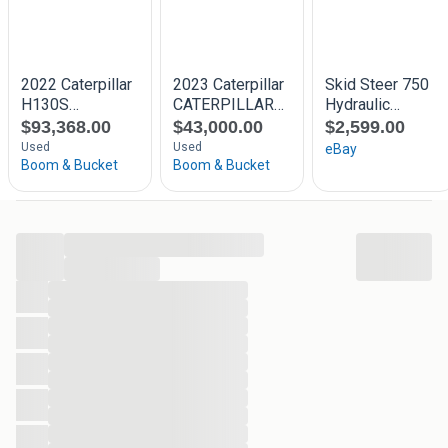
We zijn open van ma/vr van 7.30 tot 16.30uur. Zat van
8.00 tot 12.00 uur. Uitgezonderd zon en feestdagen.
Kantoor; 0168-482401
Adres Molendijk 1b Lage zwaluwe
...
...
...
...
...
...
...
...
...
...
...