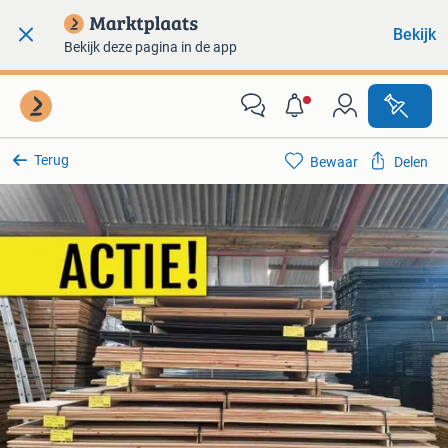
Bekijk
Bekijk deze pagina in de app
Terug
Bewaar
Delen