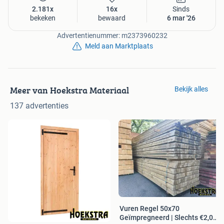
Openingstijden
2.181x
16x
Sinds
Maandag t/m Vrijdag: 8.00 - 17.00
bekeken
bewaard
6 mar '26
Zaterdag: 8.00 - 16.00
Advertentienummer: m2373960232
Contactgegevens
Meld aan Marktplaats
🟡 Hoekstra Materiaal
🏡 Hoofdweg 171
8474 CD Oldeholtpade
Meer van Hoekstra Materiaal
Bekijk alles
📞 Tel/WhatsApp: 0561-689368
📨 E-mail: verkoop@hoekstramateriaal.nl
137 advertenties
Bekijk ook onze andere advertenties voor scherpe prijzen,
of bezoek onze website!
Vuren Regel 50x70
Geïmpregneerd | Slechts €2,00