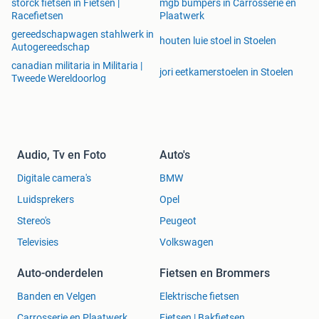
storck fietsen in Fietsen |
mgb bumpers in Carrosserie en
Racefietsen
Plaatwerk
gereedschapwagen stahlwerk in
houten luie stoel in Stoelen
Autogereedschap
canadian militaria in Militaria |
jori eetkamerstoelen in Stoelen
Tweede Wereldoorlog
Audio, Tv en Foto
Auto's
Digitale camera's
BMW
Luidsprekers
Opel
Stereo's
Peugeot
Televisies
Volkswagen
Auto-onderdelen
Fietsen en Brommers
Banden en Velgen
Elektrische fietsen
Carrosserie en Plaatwerk
Fietsen | Bakfietsen