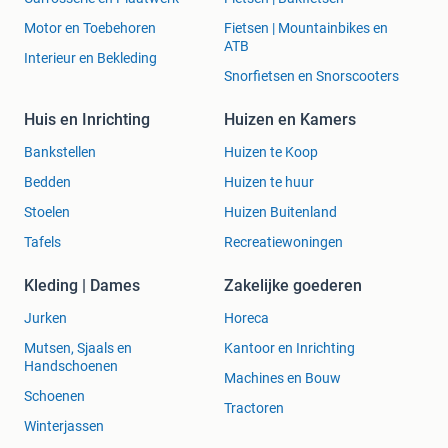
Motor en Toebehoren
Fietsen | Mountainbikes en
ATB
Interieur en Bekleding
Snorfietsen en Snorscooters
Huis en Inrichting
Huizen en Kamers
Bankstellen
Huizen te Koop
Bedden
Huizen te huur
Stoelen
Huizen Buitenland
Tafels
Recreatiewoningen
Kleding | Dames
Zakelijke goederen
Jurken
Horeca
Mutsen, Sjaals en
Kantoor en Inrichting
Handschoenen
Machines en Bouw
Schoenen
Tractoren
Winterjassen