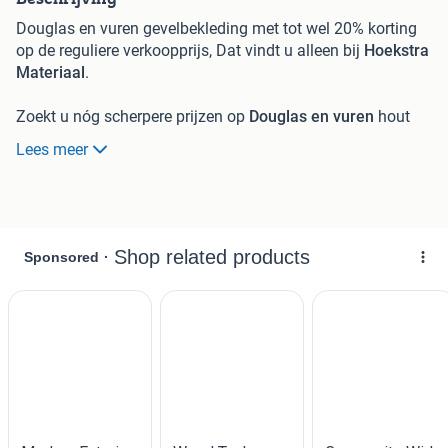
Douglas en vuren gevelbekleding met tot wel 20% korting
op de reguliere verkoopprijs, Dat vindt u alleen bij
Hoekstra
Materiaal
.
Zoekt u nóg scherpere prijzen op
Douglas en vuren
hout
dan ons reguliere assortiment? Doe dan uw voordeel met
Lees meer
deze restpartijen.
Diverse profielen aangeboden, van Zweeds Rabat tot
reguliere planken. Zo zit er voor (bijna) elk project wat
tussen!
Let op:
Restpartijen kunnen niet tijdens of na levering
gereclameerd worden.
Pakket 1:
22 stuks
Douglas Planken
22x200x5000mm –
€245,00
Pakket 2:
14 stuks
Douglas Planken Zwart
22x200x4000mm –
€135,00