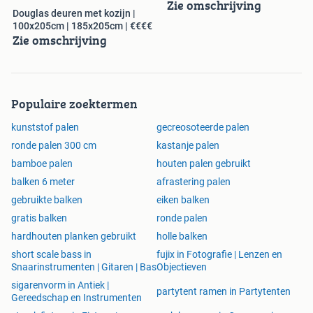
Zie omschrijving
per meter!!!
Douglas deuren met kozijn |
100x205cm | 185x205cm | €€€€
Zie omschrijving
Populaire zoektermen
kunststof palen
gecreosoteerde palen
ronde palen 300 cm
kastanje palen
bamboe palen
houten palen gebruikt
balken 6 meter
afrastering palen
gebruikte balken
eiken balken
gratis balken
ronde palen
hardhouten planken gebruikt
holle balken
short scale bass in
fujix in Fotografie | Lenzen en
Snaarinstrumenten | Gitaren | Bas
Objectieven
sigarenvorm in Antiek |
partytent ramen in Partytenten
Gereedschap en Instrumenten