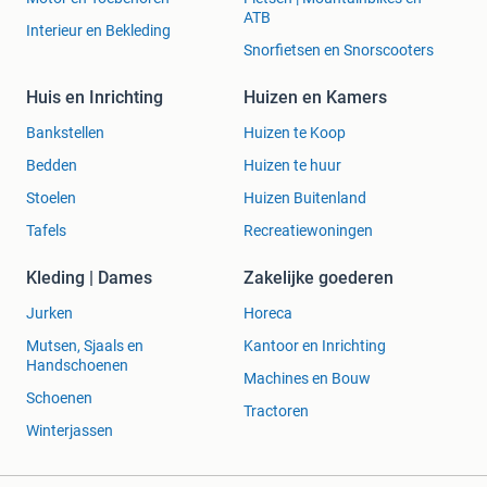
ATB
Interieur en Bekleding
Snorfietsen en Snorscooters
Huis en Inrichting
Huizen en Kamers
Bankstellen
Huizen te Koop
Bedden
Huizen te huur
Stoelen
Huizen Buitenland
Tafels
Recreatiewoningen
Kleding | Dames
Zakelijke goederen
Jurken
Horeca
Mutsen, Sjaals en
Kantoor en Inrichting
Handschoenen
Machines en Bouw
Schoenen
Tractoren
Winterjassen