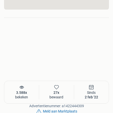
3.588x
27x
Sinds
bekeken
bewaard
2 feb '22
Advertentienummer: a1422444309
Meld aan Marktplaats