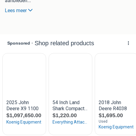
aanbieden...
Lees meer
Waarom kiezen voor ons
- Eerlijk / snelle afhandeling
- Betrouwbaar , u weet wie bij u langs kom
- Eigen transport , in de vorm van oprijwagens
- Betaling contant of via de bank
- Wij zijn 7 dagen per week bereikbaar via [ 0613339938 of
whatsapp ]
- Geen Gezeur Aan De Deur
Wij beschikken over een eigen transportdienst en kunnen
ieder gewenst moment van de dag langskomen.
Dus heeft u een oude mini tractor, trekker of zitmaaier
staan bel ons dan direct voor een goede prijs en nette
afhandeling (0613339938)
ook de wat nieuwere type mini tractors kopen wij op! Alles