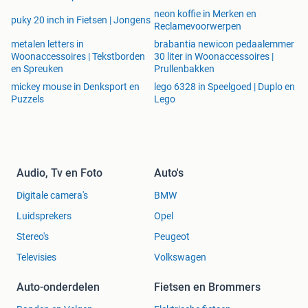
neon koffie in Merken en
puky 20 inch in Fietsen | Jongens
Reclamevoorwerpen
metalen letters in
brabantia newicon pedaalemmer
Woonaccessoires | Tekstborden
30 liter in Woonaccessoires |
en Spreuken
Prullenbakken
mickey mouse in Denksport en
lego 6328 in Speelgoed | Duplo en
Puzzels
Lego
Audio, Tv en Foto
Auto's
Bolens (Pre-MTD (pre-2001) Tractor Models
Digitale camera's
BMW
Model Year(s) Produced Horsepower Engine Type Misc
Luidsprekers
Opel
Notes Photo
Bolens DGT1700 17 hp Mitsubishi Bolens DGT1700.jpg
Stereo's
Peugeot
Bolens EK-7 7 hp (5.2 kW) Wisconsin
Televisies
Volkswagen
Bolens EK-10 10 hp (7.5 kW) Wisconsin
Bolens G9 9 hp (6.7 kW) Briggs & Stratton
Auto-onderdelen
Fietsen en Brommers
Bolens G10 10 hp (7.5 kW) Briggs & Stratton / Tecumseh