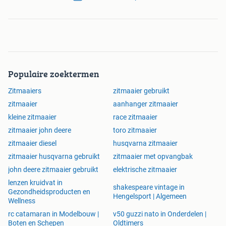
Populaire zoektermen
Zitmaaiers
zitmaaier gebruikt
zitmaaier
aanhanger zitmaaier
kleine zitmaaier
race zitmaaier
zitmaaier john deere
toro zitmaaier
zitmaaier diesel
husqvarna zitmaaier
zitmaaier husqvarna gebruikt
zitmaaier met opvangbak
john deere zitmaaier gebruikt
elektrische zitmaaier
lenzen kruidvat in
shakespeare vintage in
Gezondheidsproducten en
Hengelsport | Algemeen
Wellness
rc catamaran in Modelbouw |
v50 guzzi nato in Onderdelen |
Boten en Schepen
Oldtimers