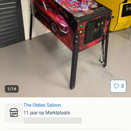
3
1
/
14
The Oldies Saloon
11 jaar op Marktplaats
...