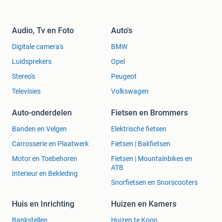
Audio, Tv en Foto
Auto's
Digitale camera's
BMW
Luidsprekers
Opel
Stereo's
Peugeot
Televisies
Volkswagen
Auto-onderdelen
Fietsen en Brommers
Banden en Velgen
Elektrische fietsen
Carrosserie en Plaatwerk
Fietsen | Bakfietsen
Motor en Toebehoren
Fietsen | Mountainbikes en
ATB
Interieur en Bekleding
Snorfietsen en Snorscooters
Huis en Inrichting
Huizen en Kamers
Bankstellen
Huizen te Koop