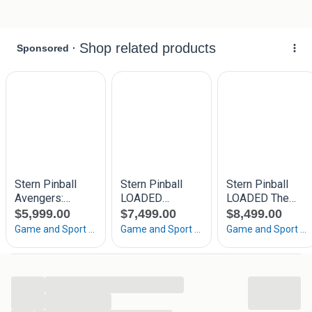
Volg ons ook op Facebook, Instagram & TikTok
The Oldies Saloon
Enschede
...
...