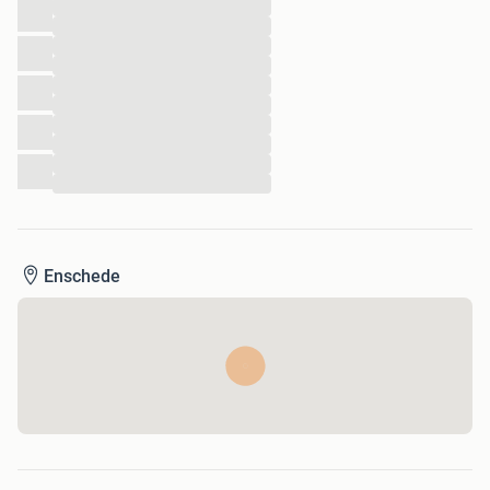
...
...
...
...
...
...
...
...
...
...
Enschede