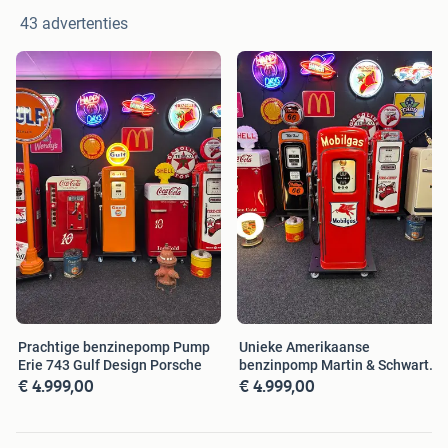
43 advertenties
Prachtige benzinepomp Pump
Unieke Amerikaanse
Erie 743 Gulf Design Porsche
benzinpomp Martin & Schwartz
€ 4.999,00
€ 4.999,00
80 Mobilgas