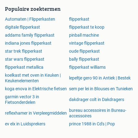
Populaire zoektermen
Automaten | Flipperkasten
flipperkast
digitale flipperkast
flipperkast te koop
addams family flipperkast
pinball machine
indiana jones flipperkast
vintage flipperkast
star trek flipperkast
oude flipperkast
star wars flipperkast
bally flipperkast
flipperkast metallica
flipperkast williams
koelkast met oven in Keuken |
lepeltje gero 90 in Antiek | Bestek
Keukenelementen
koga enova in Elektrische fietsen
sem per lei in Blouses en Tunieken
garmin vector 3 in
dakdrager colt in Dakdragers
Fietsonderdelen
bureau accessoires in Bureau-
reflexhamer in Verpleegmiddelen
accessoires
ev elx in Luidsprekers
prince 1988 in Cd's | Pop