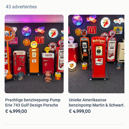
43 advertenties
Prachtige benzinepomp Pump
Unieke Amerikaanse
Erie 743 Gulf Design Porsche
benzinpomp Martin & Schwartz
€ 4.999,00
€ 4.999,00
80 Mobilgas