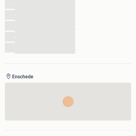
...
...
...
...
...
...
...
...
...
...
Enschede