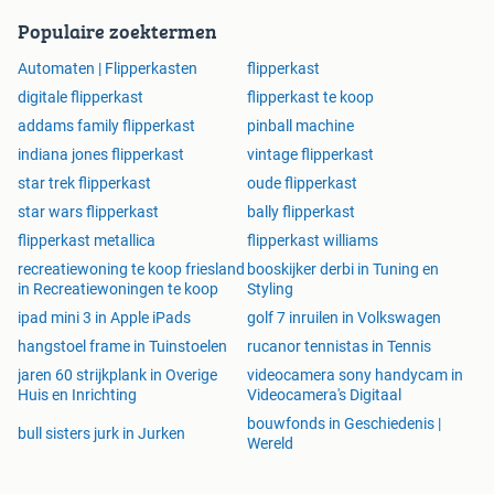
Populaire zoektermen
Automaten | Flipperkasten
flipperkast
digitale flipperkast
flipperkast te koop
addams family flipperkast
pinball machine
indiana jones flipperkast
vintage flipperkast
star trek flipperkast
oude flipperkast
star wars flipperkast
bally flipperkast
flipperkast metallica
flipperkast williams
recreatiewoning te koop friesland
booskijker derbi in Tuning en
in Recreatiewoningen te koop
Styling
ipad mini 3 in Apple iPads
golf 7 inruilen in Volkswagen
hangstoel frame in Tuinstoelen
rucanor tennistas in Tennis
jaren 60 strijkplank in Overige
videocamera sony handycam in
Huis en Inrichting
Videocamera's Digitaal
bouwfonds in Geschiedenis |
bull sisters jurk in Jurken
Wereld