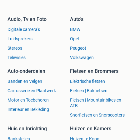
Audio, Tv en Foto
Auto's
Digitale camera's
BMW
Luidsprekers
Opel
Stereo's
Peugeot
Televisies
Volkswagen
Auto-onderdelen
Fietsen en Brommers
Banden en Velgen
Elektrische fietsen
Carrosserie en Plaatwerk
Fietsen | Bakfietsen
Motor en Toebehoren
Fietsen | Mountainbikes en
ATB
Interieur en Bekleding
Snorfietsen en Snorscooters
Huis en Inrichting
Huizen en Kamers
Bankstellen
Huizen te Koop