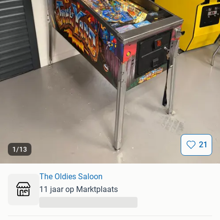
21
1
/
13
The Oldies Saloon
11 jaar op Marktplaats
...