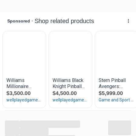
Volg ons ook op Facebook, Instagram & TikTok
The Oldies Saloon
Enschede
...
...