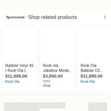
Prijs : €10499,-
Voor meer info : 0610789249
Volg ons ook op Facebook, Instagram & TikTok
The Oldies Saloon
Enschede
...
...