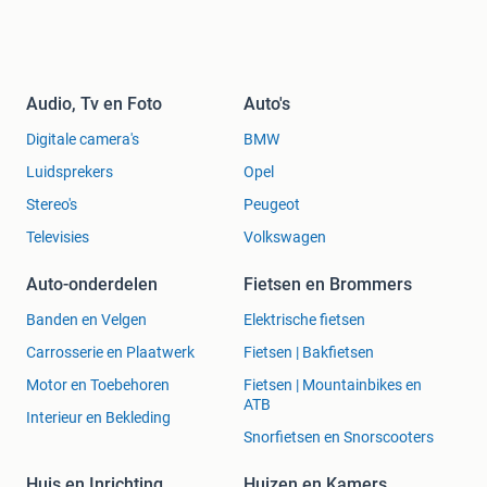
Audio, Tv en Foto
Auto's
Digitale camera's
BMW
Luidsprekers
Opel
Stereo's
Peugeot
Televisies
Volkswagen
Auto-onderdelen
Fietsen en Brommers
Banden en Velgen
Elektrische fietsen
Carrosserie en Plaatwerk
Fietsen | Bakfietsen
Motor en Toebehoren
Fietsen | Mountainbikes en
ATB
Interieur en Bekleding
Snorfietsen en Snorscooters
Huis en Inrichting
Huizen en Kamers