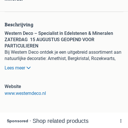
Beschrijving
Western Deco – Specialist in Edelstenen & Mineralen
ZATERDAG 15 AUGUSTUS GEOPEND VOOR
PARTICULIEREN
Bij Western Deco ontdek je een uitgebreid assortiment aan
natuurlijke decoratie: Amethist, Bergkristal, Rozekwarts,
Lapis Lazuli, Agaat, Kwarts, geodes, kathedralen en nog
Lees meer
veel meer. Wij importeren al onze producten zelf, waardoor
we scherpe prijzen en een continu wisselend aanbod
kunnen bieden. Naast edelstenen vind je bij ons ook
Website
vlinders, insecten, taxidermie, houtsnijwerken en diverse
www.westerndeco.nl
andere unieke stukken.
Openingstijden voor particulieren
Wij zijn
iedere 1e en 3e zaterdag van de maand
geopend
van
10:00 tot 16:00
.
Ook ben je
doordeweeks welkom op afspraak
, van