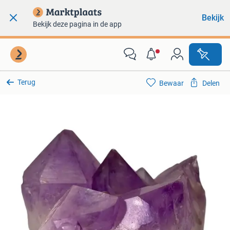
Bekijk
Bekijk deze pagina in de app
Terug
Bewaar
Delen