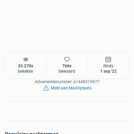
33.270x
766x
Sinds
bekeken
bewaard
1 sep '22
Advertentienummer: a1448319877
Meld aan Marktplaats
Populaire zoektermen