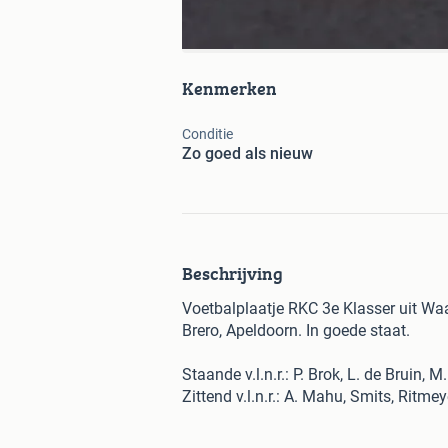
Kenmerken
Conditie
Zo goed als nieuw
Beschrijving
Voetbalplaatje RKC 3e Klasser uit Waa
Brero, Apeldoorn. In goede staat.
Staande v.l.n.r.: P. Brok, L. de Bruin, 
Zittend v.l.n.r.: A. Mahu, Smits, Ritme