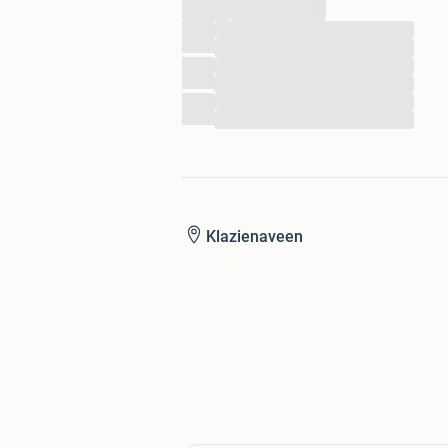
...
...
...
...
...
...
...
Klazienaveen