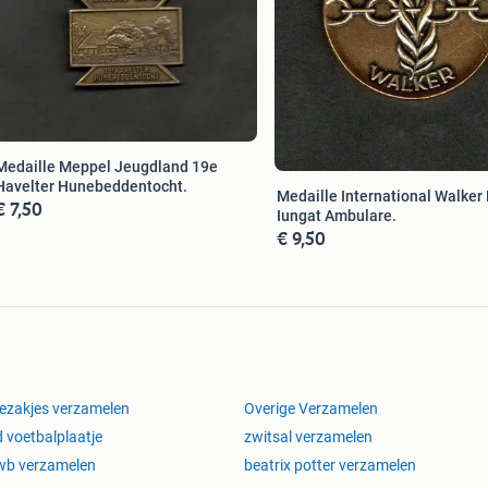
Medaille Meppel Jeugdland 19e
Havelter Hunebeddentocht.
Medaille International Walker
€ 7,50
Iungat Ambulare.
€ 9,50
ezakjes verzamelen
Overige Verzamelen
 voetbalplaatje
zwitsal verzamelen
wb verzamelen
beatrix potter verzamelen