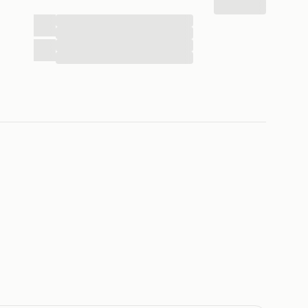
...
...
...
...