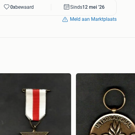
0x
bewaard
Sinds
12 mei '26
Meld aan Marktplaats