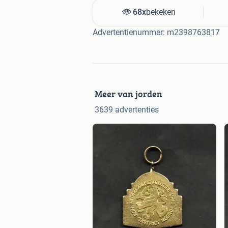
68x
bekeken
Advertentienummer: m2398763817
Meer van jorden
3639 advertenties