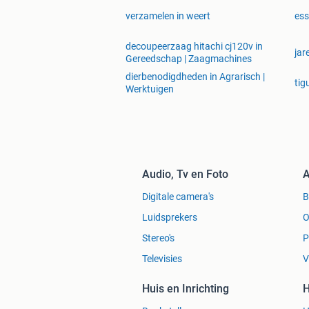
verzamelen in weert
ess
decoupeerzaag hitachi cj120v in
jar
Gereedschap | Zaagmachines
dierbenodigdheden in Agrarisch |
tig
Werktuigen
Audio, Tv en Foto
A
Digitale camera's
Luidsprekers
O
Stereo's
P
Televisies
V
Huis en Inrichting
H