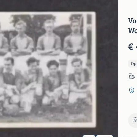
Vo
Wa
€ 
Op