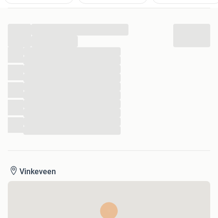
...
...
...
...
...
...
...
...
...
...
...
...
Vinkeveen