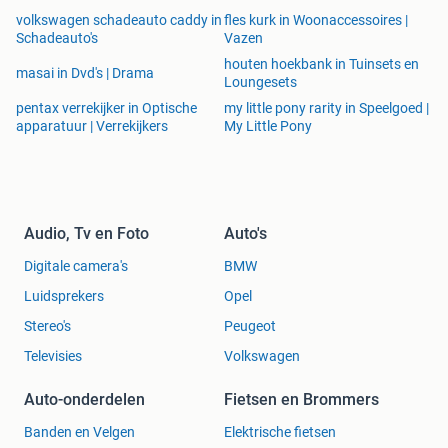
volkswagen schadeauto caddy in
fles kurk in Woonaccessoires |
Schadeauto's
Vazen
houten hoekbank in Tuinsets en
masai in Dvd's | Drama
Loungesets
pentax verrekijker in Optische
my little pony rarity in Speelgoed |
apparatuur | Verrekijkers
My Little Pony
Audio, Tv en Foto
Auto's
Digitale camera's
BMW
Luidsprekers
Opel
Stereo's
Peugeot
Televisies
Volkswagen
Auto-onderdelen
Fietsen en Brommers
Banden en Velgen
Elektrische fietsen