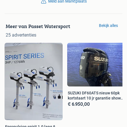
Meld aan Marktplaats
Meer van Passet Watersport
Bekijk alles
25 advertenties
SUZUKI DF60ATS nieuw 60pk
kortstaart 10 jr garantie show
€ 6.950,00
mod
Epropulsion spirit 1.0 lang &