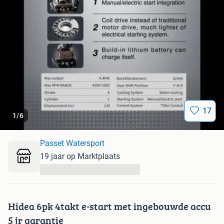
17
1
/
6
Passet Watersport
19 jaar op Marktplaats
...
Hidea 6pk 4takt e-start met ingebouwde accu
5 jr garantie