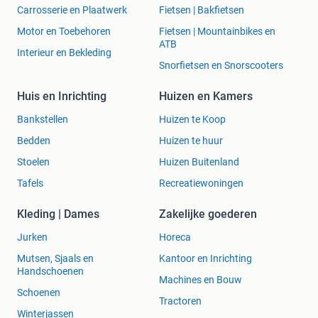
Carrosserie en Plaatwerk
Fietsen | Bakfietsen
Motor en Toebehoren
Fietsen | Mountainbikes en
ATB
Interieur en Bekleding
Snorfietsen en Snorscooters
Huis en Inrichting
Huizen en Kamers
Bankstellen
Huizen te Koop
Bedden
Huizen te huur
Stoelen
Huizen Buitenland
Tafels
Recreatiewoningen
Kleding | Dames
Zakelijke goederen
Jurken
Horeca
Mutsen, Sjaals en
Kantoor en Inrichting
Handschoenen
Machines en Bouw
Schoenen
Tractoren
Winterjassen