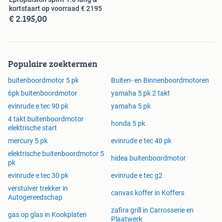
kortstaart op voorraad € 2195
€ 2.195,00
Populaire zoektermen
buitenboordmotor 5 pk
Buiten- en Binnenboordmotoren
6pk buitenboordmotor
yamaha 5 pk 2 takt
evinrude e tec 90 pk
yamaha 5 pk
4 takt buitenboordmotor
honda 5 pk
elektrische start
mercury 5 pk
evinrude e tec 40 pk
elektrische buitenboordmotor 5
hidea buitenboordmotor
pk
evinrude e tec 30 pk
evinrude e tec g2
verstuiver trekker in
canvas koffer in Koffers
Autogereedschap
zafira grill in Carrosserie en
gas op glas in Kookplaten
Plaatwerk