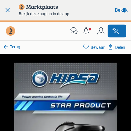
Bekijk
Bekijk deze pagina in de app
Terug
Bewaar
Delen