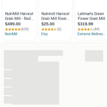
...
...
...
...
...
...
...
...
...
...
...
...