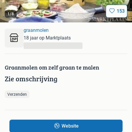
153
1
/
8
graanmolen
18 jaar op Marktplaats
...
Graanmolen om zelf graan te malen
Zie omschrijving
Verzenden
Website