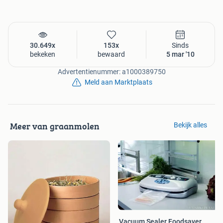
30.649x
153x
Sinds
bekeken
bewaard
5 mar '10
Advertentienummer: a1000389750
Meld aan Marktplaats
Meer van graanmolen
Bekijk alles
Vacuum Sealer Foodsaver,