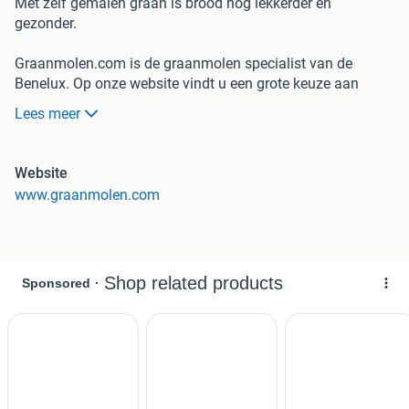
Met zelf gemalen graan is brood nog lekkerder en
gezonder.
Graanmolen.com is de graanmolen specialist van de
Benelux. Op onze website vindt u een grote keuze aan
handmolens en electrische molens. Allemaal met echte
Lees meer
maalstenen in een mooi en degelijk design.
De graanmolen.com is officiële verdeler van hawos
Website
electrische molens en Kornkraft handmolens.
www.graanmolen.com
Er is een grote keuze aan verschillende modellen
beschikbaar. Van deze kwaliteitsmolens zult u jarenlang
plezier hebben: er is niet zomaar 10 jaar fabrieksgarantie
op alle hawos molens.
U zult nooit meer meel kopen als u eenmaal vers gemalen
meel geproefd heeft.
Bezoek onze webwinkel voor meer informatie over graan
malen en de verschillende graanmolens.