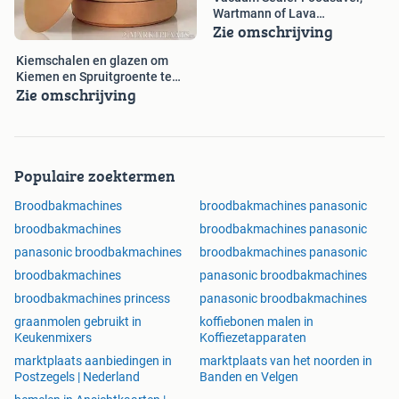
Wartmann of Lava
Zie omschrijving
Vacuummeermachine
Kiemschalen en glazen om
Kiemen en Spruitgroente te
Zie omschrijving
Kweken
Populaire zoektermen
Broodbakmachines
broodbakmachines panasonic
broodbakmachines
broodbakmachines panasonic
panasonic broodbakmachines
broodbakmachines panasonic
broodbakmachines
panasonic broodbakmachines
broodbakmachines princess
panasonic broodbakmachines
graanmolen gebruikt in
koffiebonen malen in
Keukenmixers
Koffiezetapparaten
marktplaats aanbiedingen in
marktplaats van het noorden in
Postzegels | Nederland
Banden en Velgen