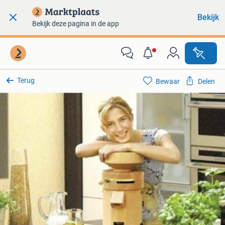
Bekijk
Bekijk deze pagina in de app
Terug
Bewaar
Delen