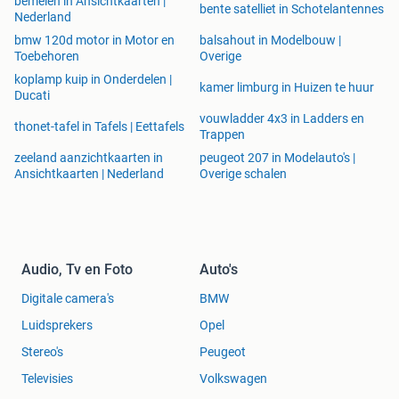
bemelen in Ansichtkaarten |
bente satelliet in Schotelantennes
Nederland
bmw 120d motor in Motor en
balsahout in Modelbouw |
Toebehoren
Overige
koplamp kuip in Onderdelen |
kamer limburg in Huizen te huur
Ducati
vouwladder 4x3 in Ladders en
thonet-tafel in Tafels | Eettafels
Trappen
zeeland aanzichtkaarten in
peugeot 207 in Modelauto's |
Ansichtkaarten | Nederland
Overige schalen
Audio, Tv en Foto
Auto's
Digitale camera's
BMW
Luidsprekers
Opel
Stereo's
Peugeot
Televisies
Volkswagen