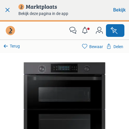
Bekijk
Bekijk deze pagina in de app
Terug
Bewaar
Delen