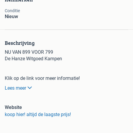
Conditie
Nieuw
Beschrijving
NU VAN 899 VOOR 799
De Hanze Witgoed Kampen
Klik op de link voor meer informatie!
Welkom bij de grootste keuken- & witgoedoutlet van
Lees meer
Nederland!
* Laagste prijs
Website
* Goede service
koop hier! altijd de laagste prijs!
* Eigen bezorgdienst
* Gratis levering in heel Nederland
* Persoonlijk contact