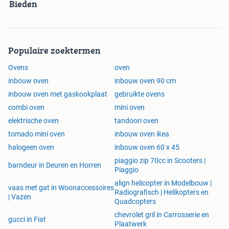
Vrijdag: 9:30 - 17:30 uur
Bieden
Zaterdag: 09:00 - 17:00 uur
Zondag: gesloten.
Populaire zoektermen
Ovens
oven
inbouw oven
inbouw oven 90 cm
inbouw oven met gaskookplaat
gebruikte ovens
combi oven
mini oven
elektrische oven
tandoori oven
tomado mini oven
inbouw oven ikea
halogeen oven
inbouw oven 60 x 45
piaggio zip 70cc in Scooters |
barndeur in Deuren en Horren
Piaggio
align helicopter in Modelbouw |
vaas met gat in Woonaccessoires
Radiografisch | Helikopters en
| Vazen
Quadcopters
chevrolet gril in Carrosserie en
gucci in Fiat
Plaatwerk