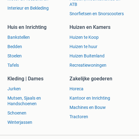
ATB
Interieur en Bekleding
Snorfietsen en Snorscooters
Huis en Inrichting
Huizen en Kamers
Bankstellen
Huizen te Koop
Bedden
Huizen te huur
Stoelen
Huizen Buitenland
Tafels
Recreatiewoningen
Kleding | Dames
Zakelijke goederen
Jurken
Horeca
Mutsen, Sjaals en
Kantoor en Inrichting
Handschoenen
Machines en Bouw
Schoenen
Tractoren
Winterjassen