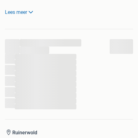
Lees meer
Voor info 0620825467
...
...
...
...
...
...
...
...
...
...
...
...
Ruinerwold